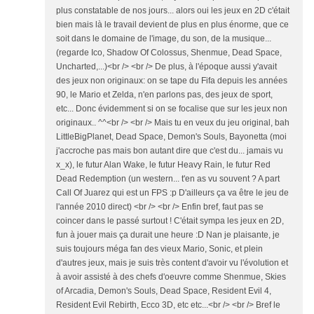
plus constatable de nos jours... alors oui les jeux en 2D c'était
bien mais là le travail devient de plus en plus énorme, que ce
soit dans le domaine de l'image, du son, de la musique...
(regarde Ico, Shadow Of Colossus, Shenmue, Dead Space,
Uncharted,...)<br /> <br /> De plus, à l'époque aussi y'avait
des jeux non originaux: on se tape du Fifa depuis les années
90, le Mario et Zelda, n'en parlons pas, des jeux de sport,
etc... Donc évidemment si on se focalise que sur les jeux non
originaux.. ^^<br /> <br /> Mais tu en veux du jeu original, bah
LittleBigPlanet, Dead Space, Demon's Souls, Bayonetta (moi
j'accroche pas mais bon autant dire que c'est du... jamais vu
x_x), le futur Alan Wake, le futur Heavy Rain, le futur Red
Dead Redemption (un western... t'en as vu souvent ? A part
Call Of Juarez qui est un FPS :p D'ailleurs ça va être le jeu de
l'année 2010 direct) <br /> <br /> Enfin bref, faut pas se
coincer dans le passé surtout ! C'était sympa les jeux en 2D,
fun à jouer mais ça durait une heure :D Nan je plaisante, je
suis toujours méga fan des vieux Mario, Sonic, et plein
d'autres jeux, mais je suis très content d'avoir vu l'évolution et
à avoir assisté à des chefs d'oeuvre comme Shenmue, Skies
of Arcadia, Demon's Souls, Dead Space, Resident Evil 4,
Resident Evil Rebirth, Ecco 3D, etc etc...<br /> <br /> Bref le