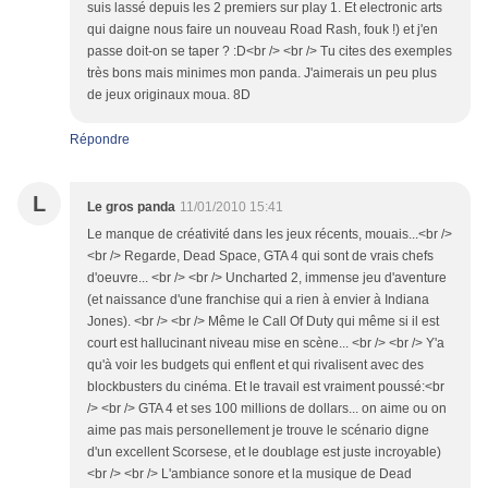
suis lassé depuis les 2 premiers sur play 1. Et electronic arts
qui daigne nous faire un nouveau Road Rash, fouk !) et j'en
passe doit-on se taper ? :D<br /> <br /> Tu cites des exemples
très bons mais minimes mon panda. J'aimerais un peu plus
de jeux originaux moua. 8D
Répondre
L
Le gros panda
11/01/2010 15:41
Le manque de créativité dans les jeux récents, mouais...<br />
<br /> Regarde, Dead Space, GTA 4 qui sont de vrais chefs
d'oeuvre... <br /> <br /> Uncharted 2, immense jeu d'aventure
(et naissance d'une franchise qui a rien à envier à Indiana
Jones). <br /> <br /> Même le Call Of Duty qui même si il est
court est hallucinant niveau mise en scène... <br /> <br /> Y'a
qu'à voir les budgets qui enflent et qui rivalisent avec des
blockbusters du cinéma. Et le travail est vraiment poussé:<br
/> <br /> GTA 4 et ses 100 millions de dollars... on aime ou on
aime pas mais personellement je trouve le scénario digne
d'un excellent Scorsese, et le doublage est juste incroyable)
<br /> <br /> L'ambiance sonore et la musique de Dead