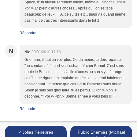
Space, d'un niveau rarement atteint, même au cinoche !<br />
<br /> Et plein d'autres choses... Après oui, on se tape
beaucoup de jeux FIFA, de suites etc... mais y'a quand même
pas mal de trus très interessants dans le lot :)
Répondre
N
Nio
09/01/2010 17:18
Gnéhéhé, il faut en voir plus. Ou du moins, tu dois regarder
"un condamné à mort s'est échappé" cher Benoît. C'est sans
doute le Bresson le plus facile d'accès où son style étrange
cotoîe une rigueur exemplaire du récit qui le rend totalement
passionnant. Je pense que celui-ci tu l'aimeras sans doute.
Sinon je sais pas quoi faire, tu es perdu. :D<br /> Non je
déconne. ^^<br /> <br /> Bonne année à vous tous !!!! :)
Répondre
< Jolies Ténèbres
Public Enemies (Michael