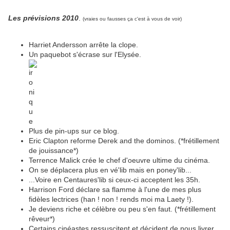
Les prévisions 2010
.
(vraies ou fausses ça c'est à vous de voir)
Harriet Andersson arrête la clope.
Un paquebot s'écrase sur l'Elysée.
Plus de pin-ups sur ce blog.
Eric Clapton reforme Derek and the dominos. (*frétillement
de jouissance*)
Terrence Malick crée le chef d'oeuvre ultime du cinéma.
On se déplacera plus en vé'lib mais en poney'lib...
...Voire en Centaures'lib si ceux-ci acceptent les 35h.
Harrison Ford déclare sa flamme à l'une de mes plus
fidèles lectrices (han ! non ! rends moi ma Laety !).
Je deviens riche et célèbre ou peu s'en faut. (*frétillement
rêveur*)
Certains cinéastes ressuscitent et décident de nous livrer