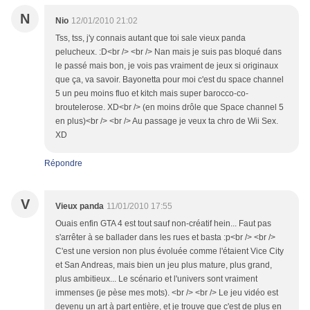
N
Nio
12/01/2010 21:02
Tss, tss, j'y connais autant que toi sale vieux panda
pelucheux. :D<br /> <br /> Nan mais je suis pas bloqué dans
le passé mais bon, je vois pas vraiment de jeux si originaux
que ça, va savoir. Bayonetta pour moi c'est du space channel
5 un peu moins fluo et kitch mais super barocco-co-
broutelerose. XD<br /> (en moins drôle que Space channel 5
en plus)<br /> <br /> Au passage je veux ta chro de Wii Sex.
XD
Répondre
V
Vieux panda
11/01/2010 17:55
Ouais enfin GTA 4 est tout sauf non-créatif hein... Faut pas
s'arrêter à se ballader dans les rues et basta :p<br /> <br />
C'est une version non plus évoluée comme l'étaient Vice City
et San Andreas, mais bien un jeu plus mature, plus grand,
plus ambitieux... Le scénario et l'univers sont vraiment
immenses (je pèse mes mots). <br /> <br /> Le jeu vidéo est
devenu un art à part entière, et je trouve que c'est de plus en