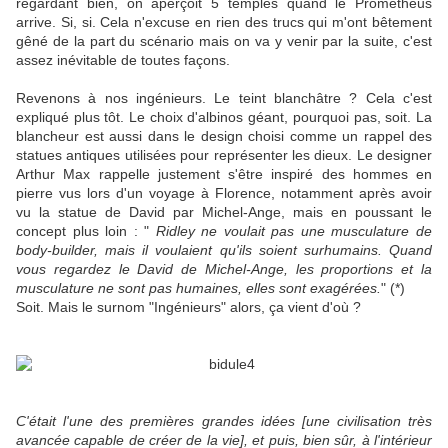
regardant bien, on aperçoit 5 temples quand le Prometheus
arrive. Si, si. Cela n'excuse en rien des trucs qui m'ont bêtement
gêné de la part du scénario mais on va y venir par la suite, c'est
assez inévitable de toutes façons.
Revenons à nos ingénieurs. Le teint blanchâtre ? Cela c'est
expliqué plus tôt. Le choix d'albinos géant, pourquoi pas, soit. La
blancheur est aussi dans le design choisi comme un rappel des
statues antiques utilisées pour représenter les dieux. Le designer
Arthur Max rappelle justement s'être inspiré des hommes en
pierre vus lors d'un voyage à Florence, notamment après avoir
vu la statue de David par Michel-Ange, mais en poussant le
concept plus loin : "
Ridley ne voulait pas une musculature de
body-builder, mais il voulaient qu'ils soient surhumains. Quand
vous regardez le David de Michel-Ange, les proportions et la
musculature ne sont pas humaines, elles sont exagérées.
" (*)
Soit. Mais le surnom "Ingénieurs" alors, ça vient d'où ?
C'était l'une des premières grandes idées [une civilisation très
avancée capable de créer de la vie], et puis, bien sûr, à l'intérieur