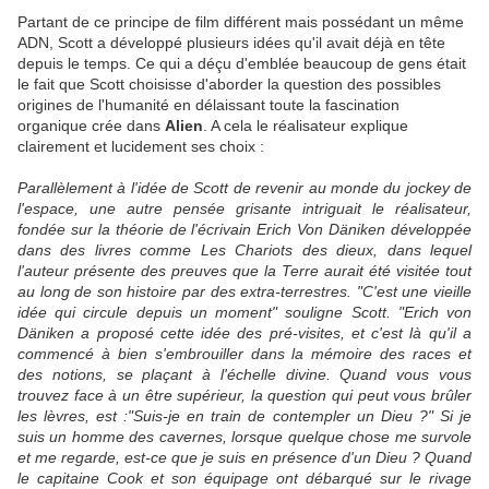
Partant de ce principe de film différent mais possédant un même
ADN, Scott a développé plusieurs idées qu'il avait déjà en tête
depuis le temps. Ce qui a déçu d'emblée beaucoup de gens était
le fait que Scott choisisse d'aborder la question des possibles
origines de l'humanité en délaissant toute la fascination
organique crée dans
Alien
. A cela le réalisateur explique
clairement et lucidement ses choix :
Parallèlement à l'idée de Scott de revenir au monde du jockey de
l'espace, une autre pensée grisante intriguait le réalisateur,
fondée sur la théorie de l'écrivain Erich Von Däniken développée
dans des livres comme Les Chariots des dieux, dans lequel
l'auteur présente des preuves que la Terre aurait été visitée tout
au long de son histoire par des extra-terrestres. "C'est une vieille
idée qui circule depuis un moment" souligne Scott. "Erich von
Däniken a proposé cette idée des pré-visites, et c'est là qu'il a
commencé à bien s'embrouiller dans la mémoire des races et
des notions, se plaçant à l'échelle divine. Quand vous vous
trouvez face à un être supérieur, la question qui peut vous brûler
les lèvres, est :"Suis-je en train de contempler un Dieu ?" Si je
suis un homme des cavernes, lorsque quelque chose me survole
et me regarde, est-ce que je suis en présence d'un Dieu ? Quand
le capitaine Cook et son équipage ont débarqué sur le rivage