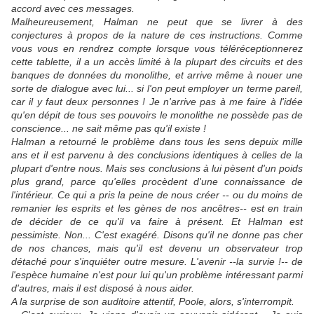
accord avec ces messages.
Malheureusement, Halman ne peut que se livrer à des
conjectures à propos de la nature de ces instructions. Comme
vous vous en rendrez compte lorsque vous téléréceptionnerez
cette tablette, il a un accès limité à la plupart des circuits et des
banques de données du monolithe, et arrive même à nouer une
sorte de dialogue avec lui... si l'on peut employer un terme pareil,
car il y faut deux personnes ! Je n'arrive pas à me faire à l'idée
qu'en dépit de tous ses pouvoirs le monolithe ne possède pas de
conscience... ne sait même pas qu'il existe !
Halman a retourné le problème dans tous les sens depuix mille
ans et il est parvenu à des conclusions identiques à celles de la
plupart d'entre nous. Mais ses conclusions à lui pèsent d'un poids
plus grand, parce qu'elles procèdent d'une connaissance de
l'intérieur. Ce qui a pris la peine de nous créer -- ou du moins de
remanier les esprits et les gènes de nos ancêtres-- est en train
de décider de ce qu'il va faire à présent. Et Halman est
pessimiste. Non... C'est exagéré. Disons qu'il ne donne pas cher
de nos chances, mais qu'il est devenu un observateur trop
détaché pour s'inquiéter outre mesure. L'avenir --la survie !-- de
l'espèce humaine n'est pour lui qu'un problème intéressant parmi
d'autres, mais il est disposé à nous aider.
A la surprise de son auditoire attentif, Poole, alors, s'interrompit.