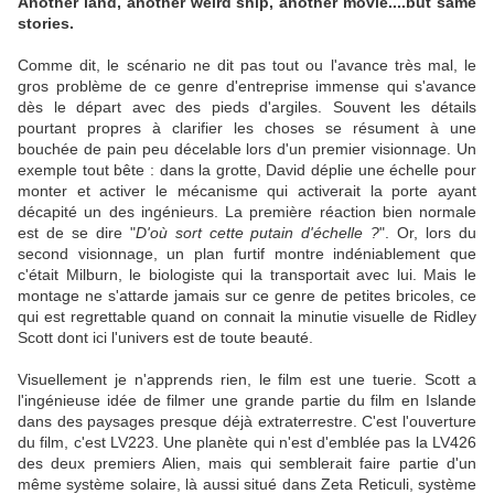
Another land, another weird ship, another movie....but same
stories.
Comme dit, le scénario ne dit pas tout ou l'avance très mal, le
gros problème de ce genre d'entreprise immense qui s'avance
dès le départ avec des pieds d'argiles. Souvent les détails
pourtant propres à clarifier les choses se résument à une
bouchée de pain peu décelable lors d'un premier visionnage. Un
exemple tout bête : dans la grotte, David déplie une échelle pour
monter et activer le mécanisme qui activerait la porte ayant
décapité un des ingénieurs. La première réaction bien normale
est de se dire "
D'où sort cette putain d'échelle ?
". Or, lors du
second visionnage, un plan furtif montre indéniablement que
c'était Milburn, le biologiste qui la transportait avec lui. Mais le
montage ne s'attarde jamais sur ce genre de petites bricoles, ce
qui est regrettable quand on connait la minutie visuelle de Ridley
Scott dont ici l'univers est de toute beauté.
Visuellement je n'apprends rien, le film est une tuerie. Scott a
l'ingénieuse idée de filmer une grande partie du film en Islande
dans des paysages presque déjà extraterrestre. C'est l'ouverture
du film, c'est LV223. Une planète qui n'est d'emblée pas la LV426
des deux premiers Alien, mais qui semblerait faire partie d'un
même système solaire, là aussi situé dans Zeta Reticuli, système