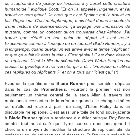
du scaphandre du jockey de l'espace, il y aurait cette créature
humanoïde," explique Scott. "Et on l'a appelée l'Ingénieur, et j'ai
trouvé ce nom génial. Je crois que c'est Spaiths qui l'a trouvé en
fait, l'Ingénieur. C'est métaphorique, mais étant donné le contexte
d'une histoire de science-fiction, ça dégage une impression de
mystère, comme un concept qu'on trouverait chez Asimov. J'ai
trouvé que c'était un bon point de départ et c'est resté.
Exactement comme à l'époque où on tournait Blade Runner, il y a
si longtemps, quand quelqu'un est arrivé avec le terme "réplicant"
et que ça a fait tilt dans la tête ! C'est génial ! C'est donc devenu
un réplicant. C'est la fille du scénariste David Webb Peoples qui
étudiait la génétique à l'Université, qui a dit : "Pourquoi on utilise
ces répliques ou réplicants ?" et on a tous dit : "c'est ça."
(*)
Evoquer la génétique ou
Blade Runner
peut sembler déplacé
dans le cas de
Prometheus
. Pourtant le premier est non
seulement un thème central de la saga Alien à travers les
mutations incessantes de la créature quand elle change d'hôtes
ou qu'elle est recrée à partir du sang d'Ellen Ripley dans un
discutable 4e épisode. C'est aussi une toile de fond sous-jacente
à
Blade Runner
qu'on a tendance à oublier puisque Roy Beatty
semble tout aussi calé que Tyrell sur ses questions quand il
cherche un moyen de modifier la structure du réplicant afin de