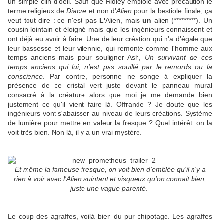
un simple clin d'oeil. Sauf que Ridley emploie avec précaution le
terme religieux de
Diacre
et non d'
Alien
pour la bestiole finale, ça
veut tout dire : ce n'est pas
L'
Alien, mais
un
alien (*********). Un
cousin lointain et éloigné mais que les ingénieurs connaissent et
ont déjà eu avoir à faire. Une de leur création qui n'a d'égale que
leur bassesse et leur vilennie, qui remonte comme l'homme aux
temps anciens mais pour souligner Ash,
Un survivant de ces
temps anciens qui lui, n'est pas souillé par le remords ou la
conscience
. Par contre, personne ne songe à expliquer la
présence de ce cristal vert juste devant le panneau mural
consacré à la créature alors que moi je me demande bien
justement ce qu'il vient faire là. Offrande ? Je doute que les
ingénieurs vont s'abaisser au niveau de leurs créations. Système
de lumière pour mettre en valeur la fresque ? Quel intérêt, on la
voit très bien. Non là, il y a un vrai mystère.
Et même la fameuse fresque, on voit bien d'emblée qu'il n'y a
rien à voir avec l'Alien suintant et visqueux qu'on connait bien,
juste une vague parenté
.
Le coup des agraffes, voilà bien du pur chipotage. Les agraffes