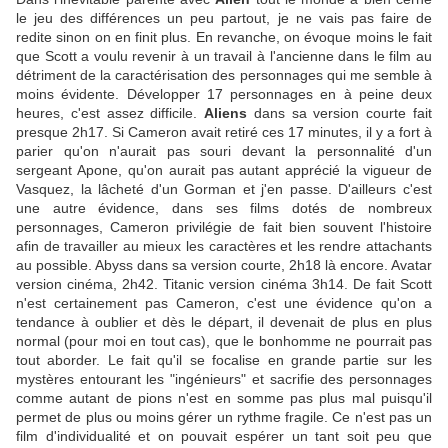
le jeu des différences un peu partout, je ne vais pas faire de
redite sinon on en finit plus. En revanche, on évoque moins le fait
que Scott a voulu revenir à un travail à l'ancienne dans le film au
détriment de la caractérisation des personnages qui me semble à
moins évidente. Développer 17 personnages en à peine deux
heures, c'est assez difficile.
Aliens
dans sa version courte fait
presque 2h17. Si Cameron avait retiré ces 17 minutes, il y a fort à
parier qu'on n'aurait pas souri devant la personnalité d'un
sergeant Apone, qu'on aurait pas autant apprécié la vigueur de
Vasquez, la lâcheté d'un Gorman et j'en passe. D'ailleurs c'est
une autre évidence, dans ses films dotés de nombreux
personnages, Cameron privilégie de fait bien souvent l'histoire
afin de travailler au mieux les caractères et les rendre attachants
au possible. Abyss dans sa version courte, 2h18 là encore. Avatar
version cinéma, 2h42. Titanic version cinéma 3h14. De fait Scott
n'est certainement pas Cameron, c'est une évidence qu'on a
tendance à oublier et dès le départ, il devenait de plus en plus
normal (pour moi en tout cas), que le bonhomme ne pourrait pas
tout aborder. Le fait qu'il se focalise en grande partie sur les
mystères entourant les "ingénieurs" et sacrifie des personnages
comme autant de pions n'est en somme pas plus mal puisqu'il
permet de plus ou moins gérer un rythme fragile. Ce n'est pas un
film d'individualité et on pouvait espérer un tant soit peu que