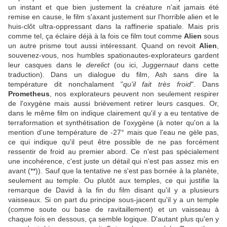
un instant et que bien justement la créature n'ait jamais été
remise en cause, le film s'axant justement sur l'horrible alien et le
huis-clôt ultra-oppressant dans la raffinerie spatiale. Mais pris
comme tel, ça éclaire déjà à la fois ce film tout comme
Alien
sous
un autre prisme tout aussi intéressant. Quand on revoit
Alien
,
souvenez-vous, nos humbles spationautes-explorateurs gardent
leur casques dans le
derelict
(ou ici,
Juggernaut
dans cette
traduction). Dans un dialogue du film, Ash sans dire la
température dit nonchalament "
qu'il fait très froid
". Dans
Prometheus
, nos explorateurs peuvent non seulement respirer
de l'oxygène mais aussi brièvement retirer leurs casques. Or,
dans le même film on indique clairement qu'il y a eu tentative de
terraformation et synthétisation de l'oxygène (à noter qu'on a la
mention d'une température de -27° mais que l'eau ne gèle pas,
ce qui indique qu'il peut être possible de ne pas forcément
ressentir de froid au premier abord. Ce n'est pas spécialement
une incohérence, c'est juste un détail qui n'est pas assez mis en
avant (**)). Sauf que la tentative ne s'est pas bornée à la planète,
seulement au temple. Ou plutôt aux temples, ce qui justifie la
remarque de David à la fin du film disant qu'il y a plusieurs
vaisseaux. Si on part du principe sous-jacent qu'il y a un temple
(comme soute ou base de ravitaillement) et un vaisseau à
chaque fois en dessous, ça semble logique. D'autant plus qu'en y