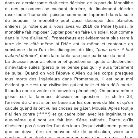
dans ce dernier tome était cette décision de la part du Monolithe
et des puissances se cachant derrière, de finalement décider
raser toute l'humanité, puisque comme on l'apprend dans la suite
du bouquin, le monolithe peut aussi découper des planètes
entières (à noter que si vous avez vu
2010
de Peter Hyams, le
monolithe fait imploser Jupiter pour en faire un soleil, tout comme
dans le livre d'ailleurs).
Prometheus
est évidemment plus terre à
terre de ce côté même si l'idée est la même et contenue en
substance dans l'un des dialogues du film, "
pour créer il faut
d'abord détruire
", donc faire table rase pour partir sur du neuf.
La décision pourrait étonner et questionner, quitte à déclencher
d'inévitable suites (perso je ne pense pas qu'il y aura forcément
de suite. Quand on voit l'épave d'Alien ou les corps presques
tous morts des Ingénieurs dans Prometheus, il est pour moi
évident que c'est une civilisation qui est belle et bien déjà morte.
Il faudra donc inventer de nouvelles péripéties). On pourra même
gloser sur la fameuse décision en question --le chiffre 33,
l'arrivée du Christ si on se base sur les données du film et qu'on
calcule quand ils ont vu les choses se gâter. Mouais. Après tout je
n'ai rien contre (*******) et ça cadre bien avec les Ingénieurs en
eux-même qui sont en fait loin d'être raffinés. Parce qu'ils
n'hésitent pas à sacrifier l'un des leurs (lequel visiblement pensait
que ce devait être un nouveau rite de purification, voire une
punition. Sans doute en apprendrons nous plus --ou pas-- dans