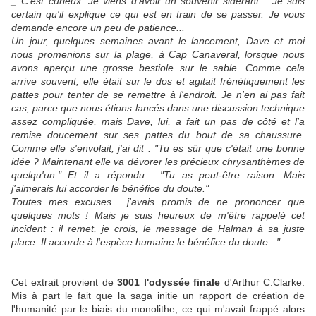
_ C'est curieux. Je viens d'avoir un souvenir sidérant... Je suis
certain qu'il explique ce qui est en train de se passer. Je vous
demande encore un peu de patience...
Un jour, quelques semaines avant le lancement, Dave et moi
nous promenions sur la plage, à Cap Canaveral, lorsque nous
avons aperçu une grosse bestiole sur le sable. Comme cela
arrive souvent, elle était sur le dos et agitait frénétiquement les
pattes pour tenter de se remettre à l'endroit. Je n'en ai pas fait
cas, parce que nous étions lancés dans une discussion technique
assez compliquée, mais Dave, lui, a fait un pas de côté et l'a
remise doucement sur ses pattes du bout de sa chaussure.
Comme elle s'envolait, j'ai dit : "Tu es sûr que c'était une bonne
idée ? Maintenant elle va dévorer les précieux chrysanthèmes de
quelqu'un." Et il a répondu : "Tu as peut-être raison. Mais
j'aimerais lui accorder le bénéfice du doute."
Toutes mes excuses... j'avais promis de ne prononcer que
quelques mots ! Mais je suis heureux de m'être rappelé cet
incident : il remet, je crois, le message de Halman à sa juste
place. Il accorde à l'espèce humaine le bénéfice du doute..."
Cet extrait provient de
3001 l'odyssée finale
d'Arthur C.Clarke.
Mis à part le fait que la saga initie un rapport de création de
l'humanité par le biais du monolithe, ce qui m'avait frappé alors