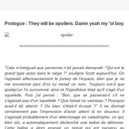
Prologue : They will be spoilers. Damn yeah my 'ol boy.
=======================================
"Cela m'intriguait que personne n'ait jamais demandé :"Qui est le
grand type assis dans le siège ?" souligne Scott aujourd'hui. On
l'appelait affectueusement le jockey de l'espace, bien que je ne
me souvienne plus d'où lui venait ce nom. Toujours est-il que
quelqu'un l'a surnommé ainsi et l'hypothèse était qu'il s'agit d'un
squelette. Puis j'ai pensé : "Bon, que se passerait-il s'il ne
s'agissait pas d'un squelette ? Que faisait ce vaisseau ? Pourquoi
avait-il dû atterrir ? Ou bien s'était-il écrasé ?" Il ne donnait
certainement pas l'impression d'avoir atterri là en douceur. Il
s'agissait probablement d'un atterrissage en catastrophe, ce qui,
bien sûr, a automatiquement déclenché une balise de détresse.
Cette balise a alors envoyé un signal qui est parvenu au