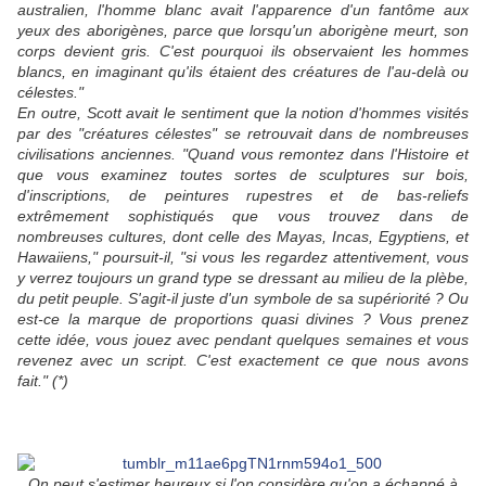
australien, l'homme blanc avait l'apparence d'un fantôme aux
yeux des aborigènes, parce que lorsqu'un aborigène meurt, son
corps devient gris. C'est pourquoi ils observaient les hommes
blancs, en imaginant qu'ils étaient des créatures de l'au-delà ou
célestes."
En outre, Scott avait le sentiment que la notion d'hommes visités
par des "créatures célestes" se retrouvait dans de nombreuses
civilisations anciennes. "Quand vous remontez dans l'Histoire et
que vous examinez toutes sortes de sculptures sur bois,
d'inscriptions, de peintures rupestres et de bas-reliefs
extrêmement sophistiqués que vous trouvez dans de
nombreuses cultures, dont celle des Mayas, Incas, Egyptiens, et
Hawaiiens," poursuit-il, "si vous les regardez attentivement, vous
y verrez toujours un grand type se dressant au milieu de la plèbe,
du petit peuple. S'agit-il juste d'un symbole de sa supériorité ? Ou
est-ce la marque de proportions quasi divines ? Vous prenez
cette idée, vous jouez avec pendant quelques semaines et vous
revenez avec un script. C'est exactement ce que nous avons
fait." (*)
On peut s'estimer heureux si l'on considère qu'on a échappé à