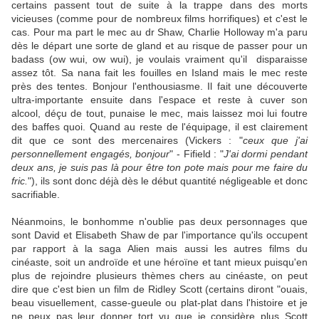
certains passent tout de suite à la trappe dans des morts
vicieuses (comme pour de nombreux films horrifiques) et c'est le
cas. Pour ma part le mec au dr Shaw, Charlie Holloway m'a paru
dès le départ une sorte de gland et au risque de passer pour un
badass (ow wui, ow wui), je voulais vraiment qu'il disparaisse
assez tôt. Sa nana fait les fouilles en Island mais le mec reste
près des tentes. Bonjour l'enthousiasme. Il fait une découverte
ultra-importante ensuite dans l'espace et reste à cuver son
alcool, déçu de tout, punaise le mec, mais laissez moi lui foutre
des baffes quoi. Quand au reste de l'équipage, il est clairement
dit que ce sont des mercenaires (Vickers : "
ceux que j'ai
personnellement engagés, bonjour
" - Fifield : "
J'ai dormi pendant
deux ans, je suis pas là pour être ton pote mais pour me faire du
fric.
"), ils sont donc déjà dès le début quantité négligeable et donc
sacrifiable.
Néanmoins, le bonhomme n'oublie pas deux personnages que
sont David et Elisabeth Shaw de par l'importance qu'ils occupent
par rapport à la saga Alien mais aussi les autres films du
cinéaste, soit un androïde et une héroïne et tant mieux puisqu'en
plus de rejoindre plusieurs thèmes chers au cinéaste, on peut
dire que c'est bien un film de Ridley Scott (certains diront "ouais,
beau visuellement, casse-gueule ou plat-plat dans l'histoire et je
ne peux pas leur donner tort vu que je considère plus Scott