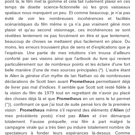
point là, le film met la gomme et cela fait rudement plaisir en ces
temps de disette science-fictionnelle où les gros vaisseaux
spatiaux nous manquent un peu. Et comme beaucoup, je n'ai pas
évité de voir les nombreuses incohérences et facilités
scénaristiques du film même si ça n'a pas vraiment gêné mon
plaisir et qu'au second visionnage, ces incohérences se sont
révélées lentement ne pas forcément en être et que lentement,
beaucoup de choses se mettaient plus facilement en place. Du
moins, les erreurs trouvaient plus de sens et d'explications que je
l'espérais. Une partie de mes intuitions s'en trouva d'ailleurs
conforté par ses visions ainsi que l'artbook du livre qui revient
particulièrement sur de nombreux points et les éclaire d'une fort
belle manière (l'une de mes sources principales (*). L'autre étant
le
Alien la génèse d'un mythe
de Ian Nathan où de nombreuses
déclarations de Scott bien avant
Prometheus
permettaient déjà
de livrer pas mal d'indices. Il semble que Scott soit resté fidèle à
la vision du film de 1979 tout en regrettant de n'avoir pu placé
des choses déjà là et que
Prometheus
en un sens le lui permet
(°)), confirmant ce que j'ai tout de suite pensé lors de la première
vision :
Prometheus
même s'il reprend des éléments d'
Alien
(cf
mes précédents posts) n'est pas
Alien
et s'en démarque
totalement. Fausse préquelle, vrai film à part malgré la
campagne virale qui a très bien pu induire totalement nombre de
spectateurs à fonder leurs espérances là-dessus. Comme