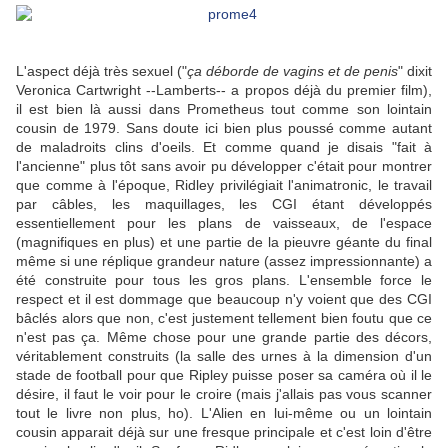
L'aspect déjà très sexuel ("
ça déborde de vagins et de penis
" dixit
Veronica Cartwright --Lamberts-- a propos déjà du premier film),
il est bien là aussi dans Prometheus tout comme son lointain
cousin de 1979. Sans doute ici bien plus poussé comme autant
de maladroits clins d'oeils. Et comme quand je disais "fait à
l'ancienne" plus tôt sans avoir pu développer c'était pour montrer
que comme à l'époque, Ridley privilégiait l'animatronic, le travail
par câbles, les maquillages, les CGI étant développés
essentiellement pour les plans de vaisseaux, de l'espace
(magnifiques en plus) et une partie de la pieuvre géante du final
même si une réplique grandeur nature (assez impressionnante) a
été construite pour tous les gros plans. L'ensemble force le
respect et il est dommage que beaucoup n'y voient que des CGI
bâclés alors que non, c'est justement tellement bien foutu que ce
n'est pas ça. Même chose pour une grande partie des décors,
véritablement construits (la salle des urnes à la dimension d'un
stade de football pour que Ripley puisse poser sa caméra où il le
désire, il faut le voir pour le croire (mais j'allais pas vous scanner
tout le livre non plus, ho). L'Alien en lui-même ou un lointain
cousin apparait déjà sur une fresque principale et c'est loin d'être