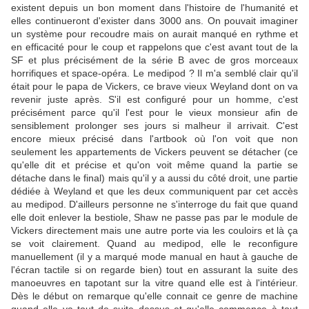
existent depuis un bon moment dans l'histoire de l'humanité et
elles continueront d'exister dans 3000 ans. On pouvait imaginer
un système pour recoudre mais on aurait manqué en rythme et
en efficacité pour le coup et rappelons que c'est avant tout de la
SF et plus précisément de la série B avec de gros morceaux
horrifiques et space-opéra. Le medipod ? Il m'a semblé clair qu'il
était pour le papa de Vickers, ce brave vieux Weyland dont on va
revenir juste après. S'il est configuré pour un homme, c'est
précisément parce qu'il l'est pour le vieux monsieur afin de
sensiblement prolonger ses jours si malheur il arrivait. C'est
encore mieux précisé dans l'artbook où l'on voit que non
seulement les appartements de Vickers peuvent se détacher (ce
qu'elle dit et précise et qu'on voit même quand la partie se
détache dans le final) mais qu'il y a aussi du côté droit, une partie
dédiée à Weyland et que les deux communiquent par cet accès
au medipod. D'ailleurs personne ne s'interroge du fait que quand
elle doit enlever la bestiole, Shaw ne passe pas par le module de
Vickers directement mais une autre porte via les couloirs et là ça
se voit clairement. Quand au medipod, elle le reconfigure
manuellement (il y a marqué mode manual en haut à gauche de
l'écran tactile si on regarde bien) tout en assurant la suite des
manoeuvres en tapotant sur la vitre quand elle est à l'intérieur.
Dès le début on remarque qu'elle connait ce genre de machine