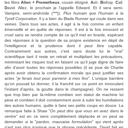
les films
Alien + Prometheus
, cousin éloigné.
A
sh.
B
ishop.
C
all.
D
avid. Allez, le prochain je l'appelle Edward. Et il sera semi-
Vampire, semi-androïde (***)).
Plus humain que l'humain à la
Tyrell Corporation
. Il y a bien du Blade Runner qui coule dans ses
veines. Dans tous ses actes, il agit à la fois comme un enfant
émerveillé et en quête de réponses. Il est à la fois innocent et
cruel sans se rendre compte de ce qu'il met en branle, espérant
des réponses à la question de sa propre existence en dépit de
l'intelligence et la prudence dont il peut être capable.
Contrairement aux autres, c'est sans doute lui le "vrai"
scientifique tant il reste en retrait et multipliant les précautions,
minimisant les risques tout en faisant ce qu'il juge digne de faire
afin d'avoir toutes les réponses possibles (il se joue de Charlie
après avoir obtenu la confirmation morale qui peut justifier ses
actes "
je ferais tout pour parvenir à mes fins
". L'unique barrière
qu'on pouvait lui donner, il la franchit sur ce point en innoculant
l'instant d'après, la goutte dans le champagne). On ne ressent
que trop bien par là-même combien son statut de machine lui
pèse et combien il doit constamment avoir à subir les humiliations
des autres humains, quitte à faire ses petits coups en douce. La
remarque faite à Shaw "
On peut dire que vous en avez dans le
ventre
" est en ce sens complètement déplacée et on peut se
demander si le "
pardon, mauvaise formulation
" qui vient après
n'est pas plus ironique que la phrase précédente. David fait en