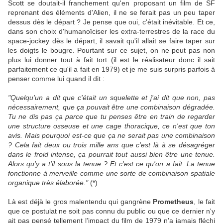
Scott se doutait-il franchement qu'en proposant un film de SF
reprenant des éléments d'Alien, il ne se ferait pas un peu taper
dessus dès le départ ? Je pense que oui, c'était inévitable. Et ce,
dans son choix d'humanoïciser les extra-terrestres de la race du
space-jockey dès le départ, il savait qu'il allait se faire taper sur
les doigts le bougre. Pourtant sur ce sujet, on ne peut pas non
plus lui donner tout à fait tort (il est le réalisateur donc il sait
parfaitement ce qu'il a fait en 1979) et je me suis surpris parfois à
penser comme lui quand il dit :
"Quelqu'un a dit que c'était un squelette et j'ai dit que non, pas
nécessairement, que ça pouvait être une combinaison dégradée.
Tu ne dis pas ça parce que tu penses être en train de regarder
une structure osseuse et une cage thoracique, ce n'est que ton
avis. Mais pourquoi est-ce que ça ne serait pas une combinaison
? Cela fait deux ou trois mille ans que c'est là à se désagréger
dans le froid intense, ça pourrait tout aussi bien être une tenue.
Alors qu'y a t'il sous la tenue ? Et c'est ce qu'on a fait. La tenue
fonctionne à merveille comme une sorte de combinaison spatiale
organique très élaborée."
(*)
Là est déjà le gros malentendu qui gangrène
Prometheus
, le fait
que ce postulat ne soit pas connu du public ou que ce dernier n'y
ait pas pensé tellement l'impact du film de 1979 n'a jamais fléchi