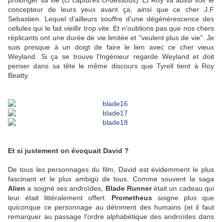
prolonger sa vie (cf captures ci-dessous). Et Roy va aussi voir le
concepteur de leurs yeux avant ça, ainsi que ce cher J.F
Sebastien. Lequel d'ailleurs souffre d'une dégénérescence des
cellules qui le fait vieillir trop vite. Et n'oublions pas que nos chers
réplicants ont une durée de vie limitée et "veulent plus de vie". Je
suis presque à un doigt de faire le lien avec ce cher vieux
Weyland. Si ça se trouve l'Ingénieur regarde Weyland et doit
penser dans sa tête le même discours que Tyrell tient à Roy
Beatty.
Et si justement on évoquait David ?
De tous les personnages du film, David est évidemment le plus
fascinant et le plus ambigü de tous. Comme souvent la saga
Alien
a soigné ses androïdes,
Blade Runner
était un cadeau qui
leur était littéralement offert.
Prometheus
soigne plus que
quiconque ce personnage au détriment des humains (et il faut
remarquer au passage l'ordre alphabétique des androïdes dans