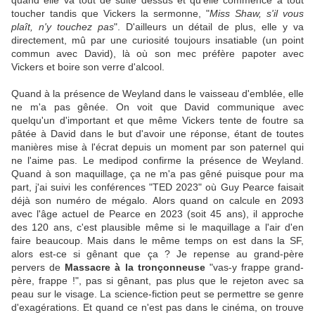
quand elle va tout de suite dessus et qu'elle commence à tout
toucher tandis que Vickers la sermonne, "
Miss Shaw, s'il vous
plaît, n'y touchez pas
". D'ailleurs un détail de plus, elle y va
directement, mû par une curiosité toujours insatiable (un point
commun avec David), là où son mec préfère papoter avec
Vickers et boire son verre d'alcool.
Quand à la présence de Weyland dans le vaisseau d'emblée, elle
ne m'a pas gênée. On voit que David communique avec
quelqu'un d'important et que même Vickers tente de foutre sa
pâtée à David dans le but d'avoir une réponse, étant de toutes
manières mise à l'écrat depuis un moment par son paternel qui
ne l'aime pas. Le medipod confirme la présence de Weyland.
Quand à son maquillage, ça ne m'a pas gêné puisque pour ma
part, j'ai suivi les conférences "TED 2023" où Guy Pearce faisait
déjà son numéro de mégalo. Alors quand on calcule en 2093
avec l'âge actuel de Pearce en 2023 (soit 45 ans), il approche
des 120 ans, c'est plausible même si le maquillage a l'air d'en
faire beaucoup. Mais dans le même temps on est dans la SF,
alors est-ce si gênant que ça ? Je repense au grand-père
pervers de
Massacre à la tronçonneuse
"vas-y frappe grand-
père, frappe !", pas si gênant, pas plus que le rejeton avec sa
peau sur le visage. La science-fiction peut se permettre se genre
d'exagérations. Et quand ce n'est pas dans le cinéma, on trouve