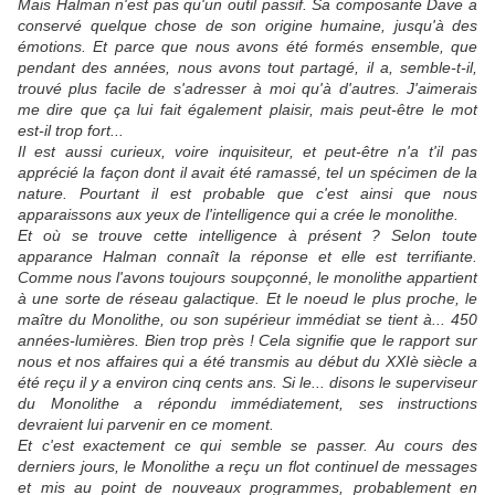
Mais Halman n'est pas qu'un outil passif. Sa composante Dave a
conservé quelque chose de son origine humaine, jusqu'à des
émotions. Et parce que nous avons été formés ensemble, que
pendant des années, nous avons tout partagé, il a, semble-t-il,
trouvé plus facile de s'adresser à moi qu'à d'autres. J'aimerais
me dire que ça lui fait également plaisir, mais peut-être le mot
est-il trop fort...
Il est aussi curieux, voire inquisiteur, et peut-être n'a t'il pas
apprécié la façon dont il avait été ramassé, tel un spécimen de la
nature. Pourtant il est probable que c'est ainsi que nous
apparaissons aux yeux de l'intelligence qui a crée le monolithe.
Et où se trouve cette intelligence à présent ? Selon toute
apparance Halman connaît la réponse et elle est terrifiante.
Comme nous l'avons toujours soupçonné, le monolithe appartient
à une sorte de réseau galactique. Et le noeud le plus proche, le
maître du Monolithe, ou son supérieur immédiat se tient à... 450
années-lumières. Bien trop près ! Cela signifie que le rapport sur
nous et nos affaires qui a été transmis au début du XXIè siècle a
été reçu il y a environ cinq cents ans. Si le... disons le superviseur
du Monolithe a répondu immédiatement, ses instructions
devraient lui parvenir en ce moment.
Et c'est exactement ce qui semble se passer. Au cours des
derniers jours, le Monolithe a reçu un flot continuel de messages
et mis au point de nouveaux programmes, probablement en