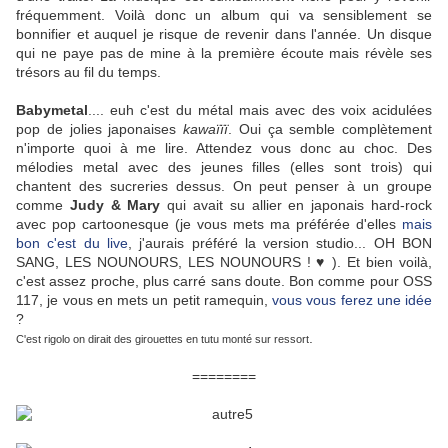
fréquemment. Voilà donc un album qui va sensiblement se
bonnifier et auquel je risque de revenir dans l'année. Un disque
qui ne paye pas de mine à la première écoute mais révèle ses
trésors au fil du temps.
Babymetal
.... euh c'est du métal mais avec des voix acidulées
pop de jolies japonaises
kawaïïï
. Oui ça semble complètement
n'importe quoi à me lire. Attendez vous donc au choc. Des
mélodies metal avec des jeunes filles (elles sont trois) qui
chantent des sucreries dessus. On peut penser à un groupe
comme
Judy & Mary
qui avait su allier en japonais hard-rock
avec pop cartoonesque (je vous mets ma préférée d'elles
mais
bon c'est du live
, j'aurais préféré la version studio... OH BON
SANG, LES NOUNOURS, LES NOUNOURS ! ♥ ). Et bien voilà,
c'est assez proche, plus carré sans doute. Bon comme pour OSS
117, je vous en mets un petit ramequin,
vous vous ferez une idée
?
.
C'est rigolo on dirait des girouettes en tutu monté sur ressort
========