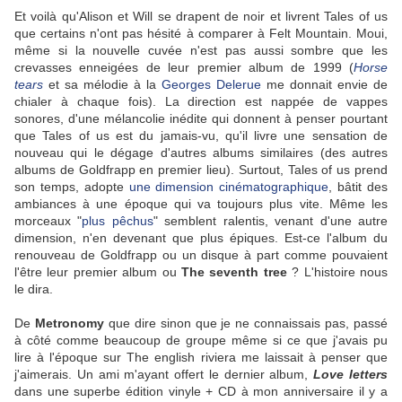
Et voilà qu'Alison et Will se drapent de noir et livrent Tales of us
que certains n'ont pas hésité à comparer à Felt Mountain. Moui,
même si la nouvelle cuvée n'est pas aussi sombre que les
crevasses enneigées de leur premier album de 1999 (
Horse
tears
et sa mélodie à la
Georges Delerue
me donnait envie de
chialer à chaque fois). La direction est nappée de vappes
sonores, d'une mélancolie inédite qui donnent à penser pourtant
que Tales of us est du jamais-vu, qu'il livre une sensation de
nouveau qui le dégage d'autres albums similaires (des autres
albums de Goldfrapp en premier lieu). Surtout, Tales of us prend
son temps, adopte
une dimension cinématographique
, bâtit des
ambiances à une époque qui va toujours plus vite. Même les
morceaux "
plus pêchus
" semblent ralentis, venant d'une autre
dimension, n'en devenant que plus épiques. Est-ce l'album du
renouveau de Goldfrapp ou un disque à part comme pouvaient
l'être leur premier album ou
The seventh tree
? L'histoire nous
le dira.
De
Metronomy
que dire sinon que je ne connaissais pas, passé
à côté comme beaucoup de groupe même si ce que j'avais pu
lire à l'époque sur The english riviera me laissait à penser que
j'aimerais. Un ami m'ayant offert le dernier album,
Love letters
dans une superbe édition vinyle + CD à mon anniversaire il y a