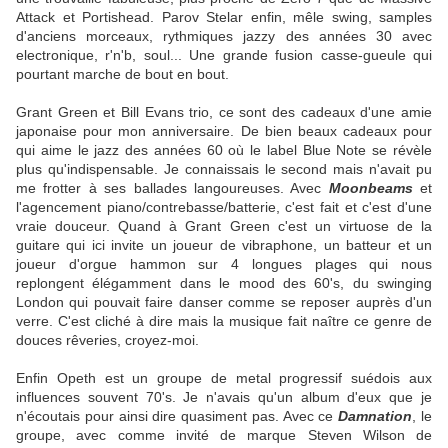
Attack et Portishead. Parov Stelar enfin, mêle swing, samples
d'anciens morceaux, rythmiques jazzy des années 30 avec
electronique, r'n'b, soul... Une grande fusion casse-gueule qui
pourtant marche de bout en bout.
Grant Green et Bill Evans trio, ce sont des cadeaux d'une amie
japonaise pour mon anniversaire. De bien beaux cadeaux pour
qui aime le jazz des années 60 où le label Blue Note se révèle
plus qu'indispensable. Je connaissais le second mais n'avait pu
me frotter à ses ballades langoureuses. Avec
Moonbeams
et
l'agencement piano/contrebasse/batterie, c'est fait et c'est d'une
vraie douceur. Quand à Grant Green c'est un virtuose de la
guitare qui ici invite un joueur de vibraphone, un batteur et un
joueur d'orgue hammon sur 4 longues plages qui nous
replongent élégamment dans le mood des 60's, du swinging
London qui pouvait faire danser comme se reposer auprès d'un
verre. C'est cliché à dire mais la musique fait naître ce genre de
douces rêveries, croyez-moi.
Enfin Opeth est un groupe de metal progressif suédois aux
influences souvent 70's. Je n'avais qu'un album d'eux que je
n'écoutais pour ainsi dire quasiment pas. Avec ce
Damnation
, le
groupe, avec comme invité de marque Steven Wilson de