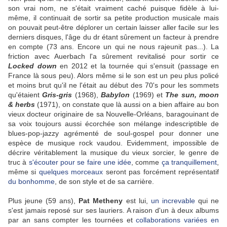
son vrai nom, ne s'était vraiment caché puisque fidèle à lui-
même, il continuait de sortir sa petite production musicale mais
on pouvait peut-être déplorer un certain laisser aller facile sur les
derniers disques, l'âge du dr étant sûrement un facteur à prendre
en compte (73 ans. Encore un qui ne nous rajeunit pas...). La
friction avec Auerbach l'a sûrement revitalisé pour sortir ce
Locked down
en 2012 et la tournée qui s'ensuit (passage en
France là sous peu). Alors même si le son est un peu plus policé
et moins brut qu'il ne l'était au début des 70's pour les sommets
qu'étaient
Gris-gris
(1968),
Babylon
(1969) et
The sun, moon
& herbs
(1971), on constate que là aussi on a bien affaire au bon
vieux docteur originaire de sa Nouvelle-Orléans, baragouinant de
sa voix toujours aussi écorchée son mélange indescriptible de
blues-pop-jazzy agrémenté de soul-gospel pour donner une
espèce de musique rock vaudou. Evidemment, impossible de
décrire véritablement la musique du vieux sorcier, le genre de
truc à
s'écouter pour se faire une idée
, comme
ça tranquillement
,
même si
quelques morceaux
seront pas forcément représentatif
du bonhomme
, de son style et de sa carrière.
Plus jeune (59 ans),
Pat Metheny
est lui,
un increvable
qui ne
s'est jamais reposé sur ses lauriers. A raison d'un à deux albums
par an sans compter les tournées et
collaborations variées en