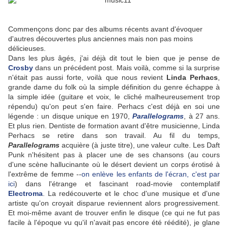
Commençons donc par des albums récents avant d'évoquer
d'autres découvertes plus anciennes mais non pas moins
délicieuses.
Dans les plus âgés, j'ai déjà dit tout le bien que je pense de
Crosby
dans un précédent post. Mais voilà, comme si la surprise
n'était pas aussi forte, voilà que nous revient
Linda Perhacs
,
grande dame du folk où la simple définition du genre échappe à
la simple idée (guitare et voix, le cliché malheureusement trop
répendu) qu'on peut s'en faire. Perhacs c'est déjà en soi une
légende : un disque unique en 1970,
Parallelograms
, à 27 ans.
Et plus rien. Dentiste de formation avant d'être musicienne, Linda
Perhacs se retire dans son travail. Au fil du temps,
Parallelograms
acquière (à juste titre), une valeur culte. Les Daft
Punk n'hésitent pas à placer une de ses chansons (au cours
d'une scène hallucinante où le désert devient un corps érotisé à
l'extrême de femme --
on enlève les enfants de l'écran, c'est par
ici
) dans l'étrange et fascinant road-movie contemplatif
Electroma
. La redécouverte et le choc d'une musique et d'une
artiste qu'on croyait disparue reviennent alors progressivement.
Et moi-même avant de trouver enfin le disque (ce qui ne fut pas
facile à l'époque vu qu'il n'avait pas encore été réédité), je glane