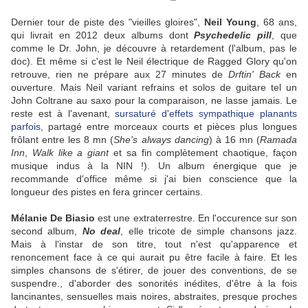
Dernier tour de piste des "vieilles gloires",
Neil Young
, 68 ans,
qui livrait en 2012 deux albums dont
Psychedelic pill
, que
comme le Dr. John, je découvre à retardement (l'album, pas le
doc). Et même si c'est le Neil électrique de Ragged Glory qu'on
retrouve, rien ne prépare aux 27 minutes de
Drftin' Back
en
ouverture. Mais Neil variant refrains et solos de guitare tel un
John Coltrane au saxo pour la comparaison, ne lasse jamais. Le
reste est à l'avenant,
sursaturé d'effets sympathique planants
parfois
, partagé entre morceaux courts et pièces plus longues
frôlant entre les 8 mn (
She's always dancing
) à 16 mn (
Ramada
Inn
,
Walk like a giant
et sa fin complètement chaotique, façon
musique indus à la NIN !). Un album énergique que je
recommande d'office même si j'ai bien conscience que la
longueur des pistes en fera grincer certains.
Mélanie De Biasio
est une extraterrestre. En l'occurence sur son
second album,
No deal
, elle tricote de simple chansons jazz.
Mais à l'instar de son titre, tout n'est qu'apparence et
renoncement face à ce qui aurait pu être facile à faire. Et les
simples chansons de s'étirer, de jouer des conventions, de se
suspendre., d'aborder des sonorités inédites, d'être à la fois
lancinantes, sensuelles mais noires, abstraites, presque proches