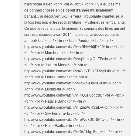
n'accroche à rien.<br /> <br /> <br /> <br /> Il y a eu pas mal
de bonnes choses en ce début d'année musicalement
parlant. J'ai découvert Sky Ferreira. Troublante chanteuse, à
la fois très pop et très rock (attitude). Mystérieuse, emballante.
Ce que je retiens pour le moment (y compris des titres qui ont
sorti des disques avant 2014 mais que j'ai découvert cette
année)<br /> <br /> <br /> <br /> Pendentif<br /> <br />
http://www.youtube.com/watch?v=vSHANdjDx90<br /> <br />
<br /> <br /> Marsheaux<br /> <br />
http://www.youtube.com/watch?v=qYrmqxO_Ef8<br /> <br />
<br /> <br /> Javiera Mena<br /> <br />
http://www.youtube.com/watch?v=GqNTdNCU2y8<br /> <br />
<br /> <br /> Future Islands<br /> <br />
http://www.youtube.com/watch?v=-5Ae-LhMIG0<br /> <br />
<br /> <br /> Lucius<br /> <br />
http://www.youtube.com/watch?v=4QSF8bgqgC4<br /> <br />
<br /> <br /> Natalie Bang<br /> <br />
http://www.youtube.com/watch?v=ZgpjWR3siDA<br /> <br />
<br /> <br /> Sky Ferreira<br /> <br />
http://www.youtube.com/watch?v=pWo7SC-tG4U<br /> <br />
<br /> <br /> Hello Exotica<br /> <br />
http://www.youtube.com/watch?v=0s1fdq_Fm_k<br /> <br />