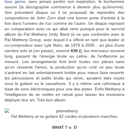
tous genre
, sans jamais perdre son inspiration, le bonhomme
assure (la discographie commence à devenir plus qu'énorme).
Son précédent disque où il se proposait de reprendre des
compositions de John Zorn était une bonne porte d'entrée à la
fois dans l'univers de l'un comme de l'autre. Un disque reposant
en comparaison avec ce qui allait venir puisque pour le second
album du Pat Metheny Unity Band (à ne pas confondre avec le
Pat Metheny Group, avec lequel il a officié en tant que leader et
co-compositeur avec Lyle Mars, de 1978 à 2005... en plus d'une
carrière solo et j'en passe), nommé
KIN ()
, les morceaux souvent
long, passent de l'énergie brute au calme, de l'enflammé au
mesuré. Les arrangements font tenir toutes ces pièces sans
qu'on ressente l'ennui, la production qu'on croit un peu brute
s'avèrent en fait volontairement bridée pour mieux faire ressortir
les percussions et petits bruits qui sinon, auraient étés noyés
sous la guitare ou le saxophone. Il y a même une rythmique à
base de sons électroniques pour une des pistes. Enfin Metheny à
l'intelligence de se mettre en retrait pour laisser les musiciens
déployer leur art. Très bon album.
Pat Metheny et sa guitare 42 cordes et plusieurs manches
.
...
WHAT ? o_O