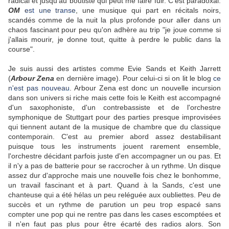
radical et jusqu'au boutiste qui peut me faire fuir. C'est paradoxal.
OM
est une transe
, une musique qui part en récitals noirs,
scandés comme de la nuit la plus profonde pour aller dans un
chaos fascinant pour peu qu'on adhère au trip "je joue comme si
j'allais mourir, je donne tout, quitte à perdre le public dans la
course".
Je suis aussi des artistes comme Evie Sands et Keith Jarrett
(
Arbour Zena
en dernière image). Pour celui-ci si on lit le blog
ce
n'est pas nouveau
. Arbour Zena est donc un nouvelle incursion
dans son univers si riche mais cette fois le Keith est accompagné
d'un saxophoniste, d'un contrebassiste et de l'orchestre
symphonique de Stuttgart pour des parties presque improvisées
qui tiennent autant de la musique de chambre que du classique
contemporain. C'est au premier abord assez destabilisant
puisque tous les instruments jouent rarement ensemble,
l'orchestre décidant parfois juste d'en accompagner un ou pas. Et
il n'y a pas de batterie pour se raccrocher à un rythme. Un disque
assez dur d'approche mais une nouvelle fois chez le bonhomme,
un travail fascinant et à part. Quand à la Sands, c'est une
chanteuse qui a été hélas un peu reléguée aux oubliettes. Peu de
succès et un rythme de parution un peu trop espacé sans
compter une pop qui ne rentre pas dans les cases escomptées et
il n'en faut pas plus pour être écarté des radios alors. Son