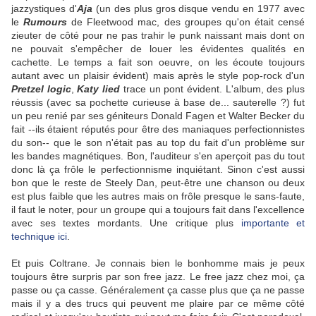
jazzystiques d'
Aja
(un des plus gros disque vendu en 1977 avec
le
Rumours
de Fleetwood mac, des groupes qu'on était censé
zieuter de côté pour ne pas trahir le punk naissant mais dont on
ne pouvait s'empêcher de louer les évidentes qualités en
cachette. Le temps a fait son oeuvre, on les écoute toujours
autant avec un plaisir évident) mais après le style pop-rock d'un
Pretzel logic
,
Katy lied
trace un pont évident. L'album, des plus
réussis (avec sa pochette curieuse à base de... sauterelle ?) fut
un peu renié par ses géniteurs Donald Fagen et Walter Becker du
fait --ils étaient réputés pour être des maniaques perfectionnistes
du son-- que le son n'était pas au top du fait d'un problème sur
les bandes magnétiques. Bon, l'auditeur s'en aperçoit pas du tout
donc là ça frôle le perfectionnisme inquiétant. Sinon c'est aussi
bon que le reste de Steely Dan, peut-être une chanson ou deux
est plus faible que les autres mais on frôle presque le sans-faute,
il faut le noter, pour un groupe qui a toujours fait dans l'excellence
avec ses textes mordants. Une critique plus
importante et
technique ici
.
Et puis Coltrane. Je connais bien le bonhomme mais je peux
toujours être surpris par son free jazz. Le free jazz chez moi, ça
passe ou ça casse. Généralement ça casse plus que ça ne passe
mais il y a des trucs qui peuvent me plaire par ce même côté