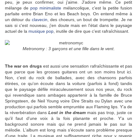
peu, je peux confirmer, oui j'aime. J'adore même. Ce petit
mélange de
pop minimaliste
mélancolique, c'est la petite fusion
parfaite entre Brian Eno et les Beach boys. On entend même à
un détour du
clavecin
, des choeurs, un bout de trompette. Je ne
sais si c'est nouveau, j'en doute mais en l'état dans le paysage
actuel de la
musique pop
, inutile de dire que c'est rafraîchissant.
Metronomy : 3 garçons et une fille dans le vent
.
The war on drugs
est aussi une sensation rafraîchissante et pas
que parce que les grosses guitares ont un son moins brut ici.
Non, c'est du rock de ballades, avec des chansons parfois
étirées, ce qu'on écoute dans la voiture (parfois à fond) tandis
que le paysage défile miraculeusement sous nos yeux, du rock
qui revendique sans ambages appartenir à la famille de Bruce
Springsteen, de Neil Young voire Dire Straits ou Dylan avec une
production qui parfois semble empruntée aux Flaming lips. Y'a de
la réverbération dans
Lost in the dream
mais pas trop, juste ce
qu'il faut d'une voix à la fois planante et proche. Y'a un
background sonore mais qui ne prend jamais le pas sur la
mélodie. L'album est long mais s'écoute sans problème presque
d'une traite. La musique est suffisamment riche pour y revenir