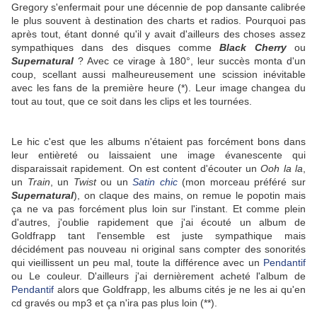
Gregory s'enfermait pour une décennie de pop dansante calibrée
le plus souvent à destination des charts et radios. Pourquoi pas
après tout, étant donné qu'il y avait d'ailleurs des choses assez
sympathiques dans des disques comme
Black Cherry
ou
Supernatural
? Avec ce virage à 180°, leur succès monta d'un
coup, scellant aussi malheureusement une scission inévitable
avec les fans de la première heure (*). Leur image changea du
tout au tout, que ce soit dans les clips et les tournées.
Le hic c'est que les albums n'étaient pas forcément bons dans
leur entièreté ou laissaient une image évanescente qui
disparaissait rapidement. On est content d'écouter un
Ooh la la
,
un
Train
, un
Twist
ou un
Satin chic
(mon morceau préféré sur
Supernatural
), on claque des mains, on remue le popotin mais
ça ne va pas forcément plus loin sur l'instant. Et comme plein
d'autres, j'oublie rapidement que j'ai écouté un album de
Goldfrapp tant l'ensemble est juste sympathique mais
décidément pas nouveau ni original sans compter des sonorités
qui vieillissent un peu mal, toute la différence avec un
Pendantif
ou Le couleur. D'ailleurs j'ai dernièrement acheté l'album de
Pendantif
alors que Goldfrapp, les albums cités je ne les ai qu'en
cd gravés ou mp3 et ça n'ira pas plus loin (**).