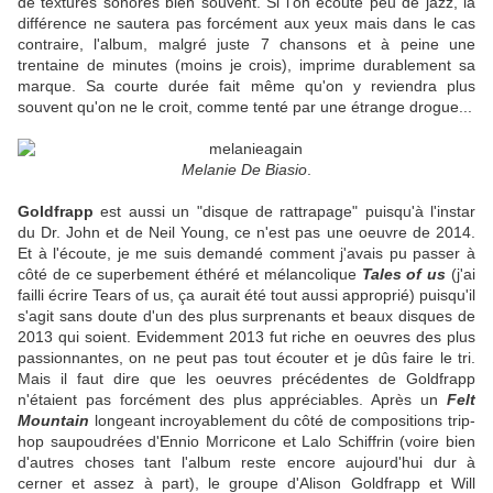
de textures sonores bien souvent. Si l'on écoute peu de jazz, la
différence ne sautera pas forcément aux yeux mais dans le cas
contraire, l'album, malgré juste 7 chansons et à peine une
trentaine de minutes (moins je crois), imprime durablement sa
marque. Sa courte durée fait même qu'on y reviendra plus
souvent qu'on ne le croit, comme tenté par une étrange drogue...
Melanie De Biasio
.
Goldfrapp
est aussi un "disque de rattrapage" puisqu'à l'instar
du Dr. John et de Neil Young, ce n'est pas une oeuvre de 2014.
Et à l'écoute, je me suis demandé comment j'avais pu passer à
côté de ce superbement éthéré et mélancolique
Tales of us
(j'ai
failli écrire Tears of us, ça aurait été tout aussi approprié) puisqu'il
s'agit sans doute d'un des plus surprenants et beaux disques de
2013 qui soient. Evidemment 2013 fut riche en oeuvres des plus
passionnantes, on ne peut pas tout écouter et je dûs faire le tri.
Mais il faut dire que les oeuvres précédentes de Goldfrapp
n'étaient pas forcément des plus appréciables. Après un
Felt
Mountain
longeant incroyablement du côté de compositions trip-
hop saupoudrées d'Ennio Morricone et Lalo Schiffrin (voire bien
d'autres choses tant l'album reste encore aujourd'hui dur à
cerner et assez à part), le groupe d'Alison Goldfrapp et Will