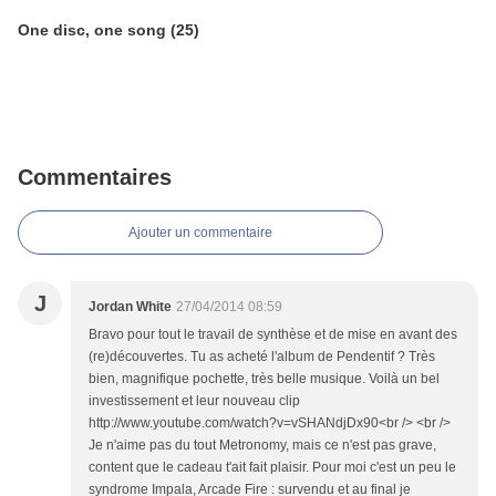
One disc, one song (25)
Commentaires
Ajouter un commentaire
J
Jordan White
27/04/2014 08:59
Bravo pour tout le travail de synthèse et de mise en avant des
(re)découvertes. Tu as acheté l'album de Pendentif ? Très
bien, magnifique pochette, très belle musique. Voilà un bel
investissement et leur nouveau clip
http://www.youtube.com/watch?v=vSHANdjDx90<br /> <br />
Je n'aime pas du tout Metronomy, mais ce n'est pas grave,
content que le cadeau t'ait fait plaisir. Pour moi c'est un peu le
syndrome Impala, Arcade Fire : survendu et au final je