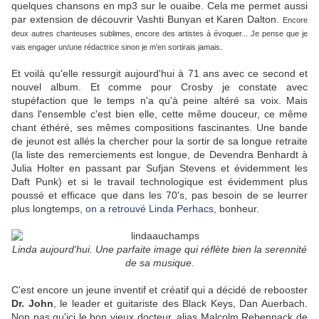
quelques chansons en mp3 sur le ouaibe. Cela me permet aussi
par extension de découvrir Vashti Bunyan et Karen Dalton.
Encore
deux autres chanteuses sublimes, encore des artistes à évoquer... Je pense que je
.
vais engager un/une rédactrice sinon je m'en sortirais jamais
Et voilà qu'elle ressurgit aujourd'hui à 71 ans avec ce second et
nouvel album. Et comme pour Crosby je constate avec
stupéfaction que le temps n'a qu'à peine altéré sa voix. Mais
dans l'ensemble c'est bien elle, cette même douceur, ce même
chant éthéré, ses mêmes compositions fascinantes. Une bande
de jeunot est allés la chercher pour la sortir de sa longue retraite
(la liste des remerciements est longue, de Devendra Benhardt à
Julia Holter en passant par Sufjan Stevens et évidemment les
Daft Punk) et si le travail technologique est évidemment plus
poussé et efficace que dans les 70's, pas besoin de se leurrer
plus longtemps,
on a retrouvé Linda Perhacs
, bonheur.
Linda aujourd'hui. Une parfaite image qui réflète bien la serennité
de sa musique
.
C'est encore un jeune inventif et créatif qui a décidé de rebooster
Dr. John
, le leader et guitariste des Black Keys, Dan Auerbach.
Non pas qu'ici le bon vieux docteur, alias Malcolm Rebennack de