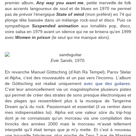
premier album,
Any way you want me
, petite merveille de folk
aux accents langoureux de soul et de blues en 1970 ne permet
pas de prévoir l'énergique
State of mind
(mon préféré) en 74 qui
plonge tête baissée dans un mélange rock-soul et disco. Puis ce
sympathique
Suspended animation
aux tonalités pop, disco,
voire salsa en 1979 avant un silence qui ne se brisera qu'en 1999
avec
Women in prison
(le seul qui me manque alors).
Evie Sands
, 1970.
En revanche Manuel Göttsching (d'Ash Ra Tempel), Parov Stelar
et Alpha, c'est des nouveautés et un pas vers l'inconnu. L'album
de Göttsching est réalisé uniquement
avec que des guitares
.
C'est leur amoncellement via un magnétophone plusieurs pistes
qui permet de créer des strates de sons presque électroniques et
des plages qui ressemblent plus à la musique de Tangerine
Dream qu'à du rock. Passionnant et essentiel (il va rentrer dans
mes indispensables lui). Alpha est une valeur sûre du trip-hop
dont je ne connaissais qu'un morceau via une compilation des
Inrocks des années 2000 mais le morceau m'avait tellement
interpellé qu'il était temps que je m'y mette. Et c'est à nouveau
une trouvaille fabuleuse, plus proche de Zero 7 que de Massive