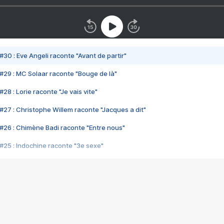
#30 : Eve Angeli raconte "Avant de partir"
#29 : MC Solaar raconte "Bouge de là"
28 : Lorie raconte "Je vais vite"
#27 : Christophe Willem raconte "Jacques a dit"
#26 : Chimène Badi raconte "Entre nous"
#25 : Indochine raconte "3e sexe"
#24 : Zaho raconte "C'est chelou"
#23 : Patrick Bruel raconte "Au café des délices"
#22 : Kyo raconte "Le chemin"
#21 : Nolwenn Leroy raconte "Cassé"