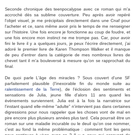
Seconde chronique des teenpocalypse avec ce roman qui m'a
accroché dès sa sublime couverture. Peu après avoir repéré
l'objet visuel, je me précipitais directement dans une Cnaf pour
l'acheter et ce, sans même avoir pris le temps de me renseigner
sur l'histoire. Une fois encore je fonctionne au coup de foudre, et
une fois encore mon instinct ne me trompe pas. Car, pour avoir
fini le livre il y a quelques jours, je peux l'écrire directement, j'ai
adoré le premier livre de Karen Thompson Walker et il manque
de peu d'entrer dans la catégorie de mes nombreux livres de
chevet tant il m'a bouleversé à mesure qu'on se rapprochait du
final.
De quoi parle L'âge des miracles ? Sous couvert d'une SF
parfaitement plausible (l'inexorable fin du monde suite au
ralentissement de la Terre
), de l'éclosion des sentiments et
sensations de Julia, jeune fille d'alors 11 ans quand les
évènements surviennent. Julia est à la fois la narratrice sur
l'instant quand elle-même "adulte" n'intervient pas dans certaines
digressions pour nous rappeler que les choses vont de mal en
pire encore plus plusieurs années plus tard. Cela pourrait être un
roman sur une maladie incurable ou le deuil qu'on ose nommer,
c'est au fond la même problématique : comment font les gens