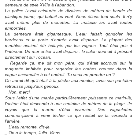
demeure de style XVIIe à l'abandon.
La police l'avait ceinturée de dizaines de mètres de bande de
plastique jaune, qui battait au vent. Nous étions tout seuls. Il n'y
avait même plus de mouettes. La maladie les avait toutes
emportées.
La demeure était gigantesque. L'eau faisait gondoler les
bardeaux et la porte d'entrée avait disparue. La plupart des
meubles avaient été balayés par les vagues. Tout était gris à
l'intérieur. Un mur entier avait disparu : le salon donnait à présent
directement sur l'océan.
_ Regarde ça, me dit mon père, qui s'était accroupi sur la
moquette imbibée pour regarder les crabes creuser dans la
vague accumulée à cet endroit. Tu veux en prendre un ?
On aurait dit qu'il était à la pêche aux moules, avec son pantalon
retroussé jusqu'aux genoux.
_ Non, merci.
Sous l'effet d'une marée particulièrement puissante ce matin-là,
l'océan était descendu à une centaine de mètres de la plage. Je
voyais que la marée s'était inversée. Des vaguelettes
commençaient à venir lécher ce qui restait de la véranda à
l'arrière.
_ L'eau remonte, dis-je.
_ On a le temps, Julia. Viens.