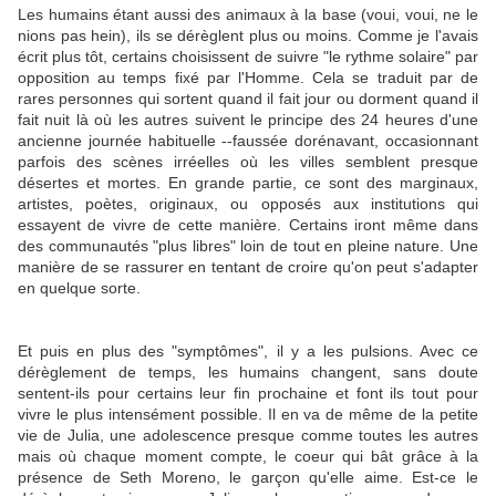
Les humains étant aussi des animaux à la base (voui, voui, ne le
nions pas hein), ils se dérèglent plus ou moins. Comme je l'avais
écrit plus tôt, certains choisissent de suivre "le rythme solaire" par
opposition au temps fixé par l'Homme. Cela se traduit par de
rares personnes qui sortent quand il fait jour ou dorment quand il
fait nuit là où les autres suivent le principe des 24 heures d'une
ancienne journée habituelle --faussée dorénavant, occasionnant
parfois des scènes irréelles où les villes semblent presque
désertes et mortes. En grande partie, ce sont des marginaux,
artistes, poètes, originaux, ou opposés aux institutions qui
essayent de vivre de cette manière. Certains iront même dans
des communautés "plus libres" loin de tout en pleine nature. Une
manière de se rassurer en tentant de croire qu'on peut s'adapter
en quelque sorte.
Et puis en plus des "symptômes", il y a les pulsions. Avec ce
dérèglement de temps, les humains changent, sans doute
sentent-ils pour certains leur fin prochaine et font ils tout pour
vivre le plus intensément possible. Il en va de même de la petite
vie de Julia, une adolescence presque comme toutes les autres
mais où chaque moment compte, le coeur qui bât grâce à la
présence de Seth Moreno, le garçon qu'elle aime. Est-ce le