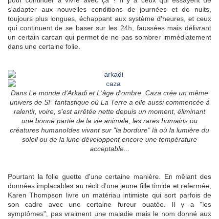
pour continuer à vivre avec ça ? Il y a ceux qui essayent de
s'adapter aux nouvelles conditions de journées et de nuits,
toujours plus longues, échappant aux système d'heures, et ceux
qui continuent de se baser sur les 24h, faussées mais délivrant
un certain carcan qui permet de ne pas sombrer immédiatement
dans une certaine folie.
Dans Le monde d'Arkadi et L'âge d'ombre, Caza crée un même
univers de SF fantastique où La Terre a elle aussi commencée à
ralentir, voire, s'est arrêtée nette depuis un moment, éliminant
une bonne partie de la vie animale, les rares humains ou
créatures humanoïdes vivant sur "la bordure" là où la lumière du
soleil ou de la lune développent encore une température
acceptable
...
Pourtant la folie guette d'une certaine manière. En mêlant des
données implacables au récit d'une jeune fille timide et refermée,
Karen Thompson livre un matériau intimiste qui sort parfois de
son cadre avec une certaine fureur ouatée. Il y a "les
symptômes", pas vraiment une maladie mais le nom donné aux