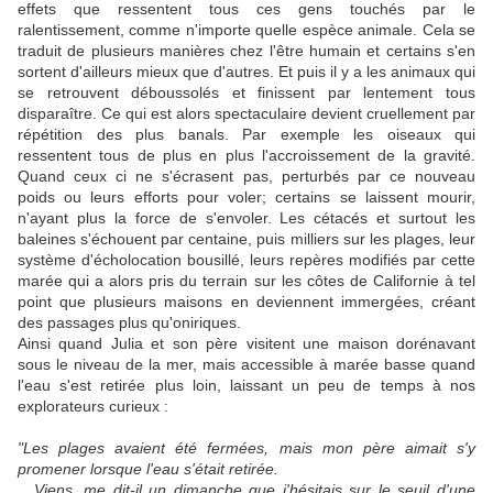
effets que ressentent tous ces gens touchés par le
ralentissement, comme n'importe quelle espèce animale. Cela se
traduit de plusieurs manières chez l'être humain et certains s'en
sortent d'ailleurs mieux que d'autres. Et puis il y a les animaux qui
se retrouvent déboussolés et finissent par lentement tous
disparaître. Ce qui est alors spectaculaire devient cruellement par
répétition des plus banals. Par exemple les oiseaux qui
ressentent tous de plus en plus l'accroissement de la gravité.
Quand ceux ci ne s'écrasent pas, perturbés par ce nouveau
poids ou leurs efforts pour voler; certains se laissent mourir,
n'ayant plus la force de s'envoler. Les cétacés et surtout les
baleines s'échouent par centaine, puis milliers sur les plages, leur
système d'écholocation bousillé, leurs repères modifiés par cette
marée qui a alors pris du terrain sur les côtes de Californie à tel
point que plusieurs maisons en deviennent immergées, créant
des passages plus qu'oniriques.
Ainsi quand Julia et son père visitent une maison dorénavant
sous le niveau de la mer, mais accessible à marée basse quand
l'eau s'est retirée plus loin, laissant un peu de temps à nos
explorateurs curieux :
"Les plages avaient été fermées, mais mon père aimait s'y
promener lorsque l'eau s'était retirée.
_ Viens, me dit-il un dimanche que j'hésitais sur le seuil d'une