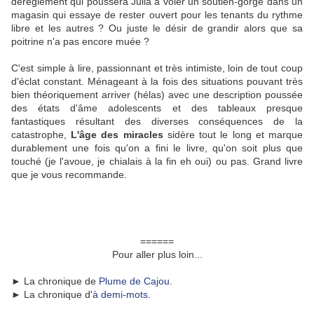
dérèglement qui poussera Julia a voler un soutien-gorge dans un
magasin qui essaye de rester ouvert pour les tenants du rythme
libre et les autres ? Ou juste le désir de grandir alors que sa
poitrine n'a pas encore muée ?
C'est simple à lire, passionnant et très intimiste, loin de tout coup
d'éclat constant. Ménageant à la fois des situations pouvant très
bien théoriquement arriver (hélas) avec une description poussée
des états d'âme adolescents et des tableaux presque
fantastiques résultant des diverses conséquences de la
catastrophe,
L'âge des miracles
sidère tout le long et marque
durablement une fois qu'on a fini le livre, qu'on soit plus que
touché (je l'avoue, je chialais à la fin eh oui) ou pas. Grand livre
que je vous recommande.
======
Pour aller plus loin...
► La chronique de
Plume de Cajou
.
► La chronique d'
à demi-mots
.