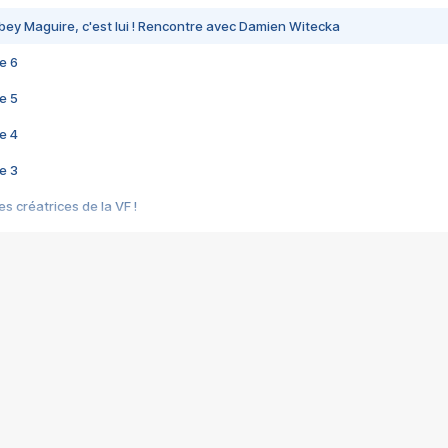
bey Maguire, c'est lui ! Rencontre avec Damien Witecka
e 6
e 5
e 4
e 3
s créatrices de la VF !
e 2
e 1
e Mektoub My Love arrive enfin ! Rencontre avec Shaïn Boumedine et Sal
i : après Toni en famille
elle réalise le bouleversant Dites lui que je l'aime
ais ! Rencontre autour de Vie privée de Rebecca Zlotowski