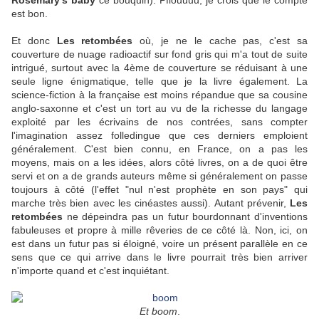
Rosemary's baby
ce bouquin). Pfiouuuu, je crois que le compte
est bon.
Et donc
Les retombées
où, je ne le cache pas, c'est sa
couverture de nuage radioactif sur fond gris qui m'a tout de suite
intrigué, surtout avec la 4ème de couverture se réduisant à une
seule ligne énigmatique, telle que je la livre également. La
science-fiction à la française est moins répandue que sa cousine
anglo-saxonne et c'est un tort au vu de la richesse du langage
exploité par les écrivains de nos contrées, sans compter
l'imagination assez folledingue que ces derniers emploient
généralement. C'est bien connu, en France, on a pas les
moyens, mais on a les idées, alors côté livres, on a de quoi être
servi et on a de grands auteurs même si généralement on passe
toujours à côté (l'effet "nul n'est prophète en son pays" qui
marche très bien avec les cinéastes aussi). Autant prévenir,
Les
retombées
ne dépeindra pas un futur bourdonnant d'inventions
fabuleuses et propre à mille rêveries de ce côté là. Non, ici, on
est dans un futur pas si éloigné, voire un présent parallèle en ce
sens que ce qui arrive dans le livre pourrait très bien arriver
n'importe quand et c'est inquiétant.
Et boom
.