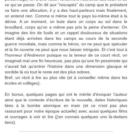
ce qui se passe. On dit aux "rescapés" du camp que le président
va faire une allocution, il y a des haut-parleurs mais finalement,
on entend rien. Comme si même tout le pays lui-même était à la
dérive. A un moment, on bute dans un corps au sol dans le
brouillard, corps qu'on a même pas pris la peine d'enterrer. On
imagine des tirs de fusils et un rappel douloureux de situations
étant déjà arrivées dans les camps au cours de la seconde
guerre mondiale, mais comme le héros, on ne peut que spéculer
et la fin ouverte ne peut que nous laisser intrigués. Et c'est tout à
l'honneur d'Andrevon puisque vu la teneur de ce court récit, on
imaginait mal une fin heureuse, pas plus qu'une fin pessimiste qui
n'aurait fait qu'entrer l'histoire dans une dimension glauque et
sordide là où tout le reste est des plus sobres.
Bref, un récit à lire au plus vite (et à conseiller même dans les
écoles et collèges).
En bonus, quelques pages qui ont le mérite d'évoquer l'auteur
ainsi que le contexte d'écriture de la nouvelle, dates historiques
liées à la bombe atomique en main (et ce n'est pas plus
rassurant pour notre époque actuelle) avec aussi quelques films
et ouvrages à voir et lire (j'en connais quelques uns là-dedans
tiens).