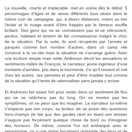
La nouvelle, courte et implacable, met en scène dès le début, 5
personnages d'âges et de sexes différents tous situés dans le
même coin de campagne, qui, à divers distances, voient au loin
l'éclair et le nuage avant d'être frappés par le fameux souffle
brûlant. Des gens qui ne se connaissent pas et se retrouvent,
perdus, haletant et tentent de lier connaissance malgré le choc
de la situation. Par la suite, ils sont récupérés par l'armée et
parqués comme bon nombre d'autres, dans un camp vite
construit à la va-vite mais la situation ne s'arrange guère. Avec
une écriture simple mais nette, Andrevon décrit les sensations et
sentiments mêlés de François, le narrateur, jeune ingénieur d'une
trentaine d'années, pris dans la tourmente. Ce qu'il ressent et voit
chez les autres, ses pensées et peur d'être irradiée tout comme
de la situation qu'il tente de rationnaliser sans jamais y arriver.
Et Andrevon fait assez fort pour rester dans un sentiment de flou
qui ne se relâchera pas du long. On ne montre pas les
symptômes, on ne peux que les imaginer. Le narrateur lui-même
n'inspecte pas son corps, au lecteur de se poser des questions
hors-champs (le fait que des gardes rient en lisant son dossier
n'augure pas forcément quelque chose de bon) ou d'imaginer
des horreurs. De même, comme l'on est embarqué avec le
personnage, on a une vision forcément restreinte des lieux et de