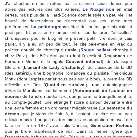
J'ai effectué un petit retour par la science-fiction depuis peu
après des lectures des plus variées.
Le Nuage noir
en était
certes, mais plus de la Hard-Science dont le style un peu vieilli et
bourré de descriptions ne s'accordait que peu avec mes
préférences.
La petite ogresse
était du fantastique intimiste et
poétique. Et puis entre-temps entre ces lectures "officielles"
chroniquées pour le blog et le présent petit livre dont je vais
parler, il y a eu un peu de tout. Je cite pêle-mêle en vrac du
policier doublé de chronique rurale (
Rouge ballast
chroniqué
chez Potz'), des BDs érotiques (dont l'excellent
Deviances
de
Bernardo Munoz et le rigolo
Couvent infernal
), du classique
littéraire (
L'amant de Lady Chatterley
), du classique de la BD
(des
astérix
), une biographie romancée du pianiste Thelonious
Monk (dont j'espère parler sous peu sur le blog), la première BD
officielle de
Tim
(
Quotidien survival
), une autobiographie
d'Haruki Murakami par lui-même (
Autoportrait de l'auteur en
coureur de fond
en audio-livre, que je termine tranquillement là,
au compte-goutte), une étrange histoire d'amour déviante entre
une jeune femme et un ordinateur mégalomane (
La semence du
démon
que je viens de finir là, à l'instant. Le titre est un peu
ridicule mais le bouquin est très bien. Une adaptation en avait été
faite en film en 1977 avec Julie Christie,
Generation Proteus
que je brûle maintenant de voir. Dans la même lignée que