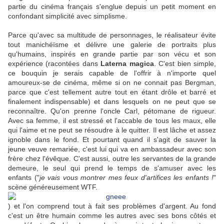
partie du cinéma français s'englue depuis un petit moment en
confondant simplicité avec simplisme.
Parce qu'avec sa multitude de personnages, le réalisateur évite
tout manichéïsme et délivre une galerie de portraits plus
qu'humains, inspirés en grande partie par son vécu et son
expérience (racontées dans
Laterna magica
. C'est bien simple,
ce bouquin je serais capable de l'offrir à n'importe quel
amoureux-se de cinéma, même si on ne connait pas Bergman,
parce que c'est tellement autre tout en étant drôle et barré et
finalement indispensable) et dans lesquels on ne peut que se
reconnaître. Qu'on prenne l'oncle Carl, pétomane de rigueur.
Avec sa femme, il est stressé et l'accable de tous les maux, elle
qui l'aime et ne peut se résoudre à le quitter. Il est lâche et assez
ignoble dans le fond. Et pourtant quand il s'agit de sauver la
jeune veuve remariée, c'est lui qui va en ambassadeur avec son
frère chez l'évêque. C'est aussi, outre les servantes de la grande
demeure, le seul qui prend le temps de s'amuser avec les
enfants ("
je vais vous montrer mes feux d'artifices les enfants !
"
scène généreusement WTF.
) et l'on comprend tout à fait ses problèmes d'argent. Au fond
c'est un être humain comme les autres avec ses bons côtés et