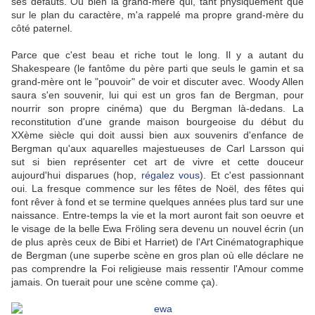
ses défauts. Ou bien la grand-mère qui, tant physiquement que
sur le plan du caractère, m'a rappelé ma propre grand-mère du
côté paternel.
Parce que c'est beau et riche tout le long. Il y a autant du
Shakespeare (le fantôme du père parti que seuls le gamin et sa
grand-mère ont le "pouvoir" de voir et discuter avec. Woody Allen
saura s'en souvenir, lui qui est un gros fan de Bergman, pour
nourrir son propre cinéma) que du Bergman là-dedans. La
reconstitution d'une grande maison bourgeoise du début du
XXème siècle qui doit aussi bien aux souvenirs d'enfance de
Bergman qu'aux aquarelles majestueuses de Carl Larsson qui
sut si bien représenter cet art de vivre et cette douceur
aujourd'hui disparues (hop,
régalez vous
). Et c'est passionnant
oui. La fresque commence sur les fêtes de Noël, des fêtes qui
font rêver à fond et se termine quelques années plus tard sur une
naissance. Entre-temps la vie et la mort auront fait son oeuvre et
le visage de la belle Ewa Fröling sera devenu un nouvel écrin (un
de plus après ceux de Bibi et Harriet) de l'Art Cinématographique
de Bergman (une superbe scène en gros plan où elle déclare ne
pas comprendre la Foi religieuse mais ressentir l'Amour comme
jamais. On tuerait pour une scène comme ça).