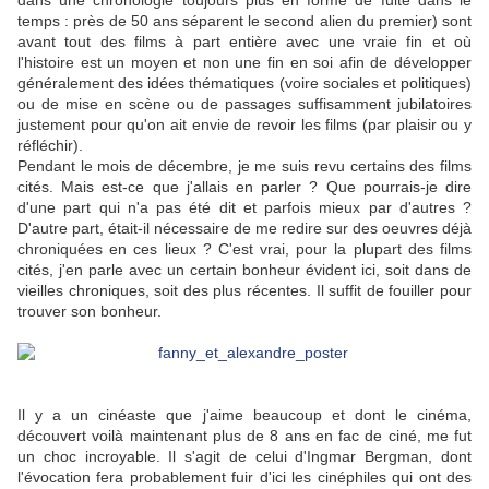
dans une chronologie toujours plus en forme de fuite dans le
temps : près de 50 ans séparent le second alien du premier) sont
avant tout des films à part entière avec une vraie fin et où
l'histoire est un moyen et non une fin en soi afin de développer
généralement des idées thématiques (voire sociales et politiques)
ou de mise en scène ou de passages suffisamment jubilatoires
justement pour qu'on ait envie de revoir les films (par plaisir ou y
réfléchir).
Pendant le mois de décembre, je me suis revu certains des films
cités. Mais est-ce que j'allais en parler ? Que pourrais-je dire
d'une part qui n'a pas été dit et parfois mieux par d'autres ?
D'autre part, était-il nécessaire de me redire sur des oeuvres déjà
chroniquées en ces lieux ? C'est vrai, pour la plupart des films
cités, j'en parle avec un certain bonheur évident ici, soit dans de
vieilles chroniques, soit des plus récentes. Il suffit de fouiller pour
trouver son bonheur.
Il y a un cinéaste que j'aime beaucoup et dont le cinéma,
découvert voilà maintenant plus de 8 ans en fac de ciné, me fut
un choc incroyable. Il s'agit de celui d'Ingmar Bergman, dont
l'évocation fera probablement fuir d'ici les cinéphiles qui ont des