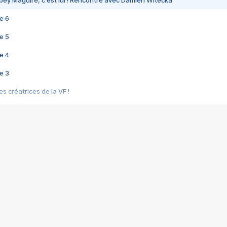
bey Maguire, c'est lui ! Rencontre avec Damien Witecka
e 6
e 5
e 4
e 3
s créatrices de la VF !
e 2
e 1
e Mektoub My Love arrive enfin ! Rencontre avec Shaïn Boumedine et Sal
i : après Toni en famille
elle réalise le bouleversant Dites lui que je l'aime
ais ! Rencontre autour de Vie privée de Rebecca Zlotowski
 de Marguerite, Grave... Rencontre avec Ella Rumpf