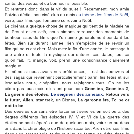
santé, des voeux, et du bonheur si possible.
Et rentrons donc dans le vif du sujet ! Récemment, mon amie
Potzina dédiait son ciné-club du mois
au thème des films de Noël
,
voire, aux films que l'on aime se revoir à Noël.
Le cinéma a quelque chose de magique qui tient de la Madeleine
de Proust et en celà, nous aimons retrouver des moments de
bonheur issus de films que l'on aime généralement pendant les
fêtes. Bien sûr durant l'année, rien n'empêche de se revoir un
film qui nous est cher. Mais avec la fin d'une année, le passage à
une autre et toute la mystique qui entoure ces dates, tout ce
qu'on fait, lit, mange, voit, prend une consonnance clairement
magique.
Et même si nous avons nos préférences, il est des oeuvres et
des sagas qui reviennent particulièrement parmi les fêtes et sur
lesquelles nous, cinéphiles, nous rejoignons tous. On ne les
citera pas tous mais elles ont pour nom
Gremlins
,
Gremlins 2
,
La guerre des étoiles
,
Le seigneur des anneaux
,
Retour vers
le futur
,
Alien
,
star trek,
un Disney,
La garçonnière
,
To be or
not to be
...
Des oeuvres qui sans être forcément sérielles en soit ou à des
degrés différents (les épisodes IV, V et VI de La guerre des
étoiles ne sont séparés que de quelques mois, voire un ou deux
ans dans la chronologie de l'histoire racontée. Alien étire ses films