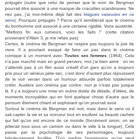
préjugés (outre que celui de penser que le nom de Bergman
pourrait être associé à une marque de cracottes scandinaves. Ne
riez pas, j'ai moi-même déjà fait des
blagues vaseuses en ce
sens
). Pourquoi préjugés ? Parce qu'il semblerait que le cinéma
du bonhomme soit associé à une certaine rigidité. Voire austérité.
"Mettons fin aux rumeurs, voici les faits !" (cette citation
provenant d'Alien 3, je me refais pas).
Certes, le cinéma de Bergman ne respire pas toujours la joie de
vivre. Il a pourtant essayé de faire un pas dans le cinéma
comique à un moment avec
Toutes ses femmes
(1964). Cela
n'a pas marché mais en grand pervers, moi j'ai bien aimé : on ne
s'attends pas à un film aussi créatif d'un gars qu'on a toujours
pris pour un sérieux pète-sec, c'est donc d'autant plus réjouissant
de le voir verser dans un humour absurde parfois totalement
crétin. Austère son cinéma par contre, non je n'irais pas jusque
là. Il y a toujours une mise en scène dotée de détails, d'idées, de
moments incroyables qui en font quelque chose d'autre que le
pensum êtement chiant et asphixiant qu'on pourrait avoir.
Surtout le cinéma de Bergman est noir, mais dans le sens où il
sait capter la vie et sa noirceur tout en exultant sa beauté cachée
qui fait qu'on est encore de ce monde (forcément sinon, on se
jetterait tous sous un camion ou dans le vide à la longue). Celà
passe par la psychologie de ses personnages, toujours
fabuleusement fouillée. D'où parfois l'expression qu'on peut