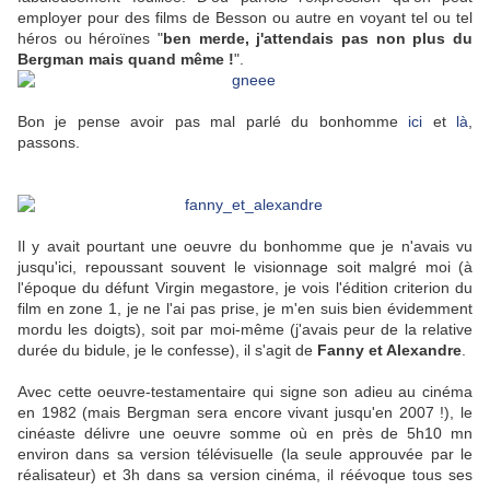
employer pour des films de Besson ou autre en voyant tel ou tel
héros ou héroïnes "
ben merde, j'attendais pas non plus du
Bergman mais quand même !
".
Bon je pense avoir pas mal parlé du bonhomme
ici
et
là
,
passons.
Il y avait pourtant une oeuvre du bonhomme que je n'avais vu
jusqu'ici, repoussant souvent le visionnage soit malgré moi (à
l'époque du défunt Virgin megastore, je vois l'édition criterion du
film en zone 1, je ne l'ai pas prise, je m'en suis bien évidemment
mordu les doigts), soit par moi-même (j'avais peur de la relative
durée du bidule, je le confesse), il s'agit de
Fanny et Alexandre
.
Avec cette oeuvre-testamentaire qui signe son adieu au cinéma
en 1982 (mais Bergman sera encore vivant jusqu'en 2007 !), le
cinéaste délivre une oeuvre somme où en près de 5h10 mn
environ dans sa version télévisuelle (la seule approuvée par le
réalisateur) et 3h dans sa version cinéma, il réévoque tous ses