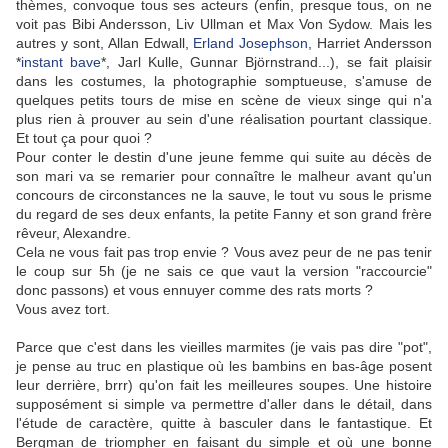
thèmes, convoque tous ses acteurs (enfin, presque tous, on ne
voit pas Bibi Andersson, Liv Ullman et Max Von Sydow. Mais les
autres y sont, Allan Edwall,
Erland Josephson
, Harriet Andersson
*
instant bave
*, Jarl Kulle, Gunnar Björnstrand...), se fait plaisir
dans les costumes, la photographie somptueuse, s'amuse de
quelques petits tours de mise en scène de vieux singe qui n'a
plus rien à prouver au sein d'une réalisation pourtant classique.
Et tout ça pour quoi ?
Pour conter le destin d'une jeune femme qui suite au décès de
son mari va se remarier pour connaître le malheur avant qu'un
concours de circonstances ne la sauve, le tout vu sous le prisme
du regard de ses deux enfants, la petite Fanny et son grand frère
rêveur, Alexandre.
Cela ne vous fait pas trop envie ? Vous avez peur de ne pas tenir
le coup sur 5h (je ne sais ce que vaut la version "raccourcie"
donc passons) et vous ennuyer comme des rats morts ?
Vous avez tort.
Parce que c'est dans les vieilles marmites (je vais pas dire "pot",
je pense au truc en plastique où les bambins en bas-âge posent
leur derrière, brrr) qu'on fait les meilleures soupes. Une histoire
supposément si simple va permettre d'aller dans le détail, dans
l'étude de caractère, quitte à basculer dans le fantastique. Et
Bergman de triompher en faisant du simple et où une bonne