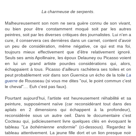
La charmeuse de serpents
.
Malheureusement son nom ne sera guère connu de son vivant,
ou bien pour être constamment moqué soit par les autres
peintres, soit par les diverses critiques des journalistes. Lui n'en a
cure, il conservera ces dernières dans un carnet, content d'avoir
un peu de considération, même négative, ce qui est ma foi,
toujours mieux effectivement que d'être relativement ignoré.
Seuls ses amis Apollinaire, les époux Delauney ou Picasso voient
en lui un grand artiste pourdes considérations qui, alors,
échappaient à tous. Picasso d'ailleurs rachètera ses toiles et on
peut probablement voir dans son
Guernica
un écho de la toile
La
guerre
de Rousseau (si vous me dites "oui, le point commun c'est
le cheval".... Euh c'est pas faux).
Pourtant aujourd'hui, l'artiste est heureusement réhabilité et sa
peinture, supposément naïve (car reconsidérant tout dans des
aplats en 2 dimensions qui échappent à la profondeur),
reconsidérée sous un autre oeil. Dans le documentaire c'est
Cocteau qui, judicieusement livre quelques clés en évoquant le
tableau "
La bohémienne endormie
" (ci-dessous). Regardez le
tableau attentivement. La jeune fille dort et un lion presque noir