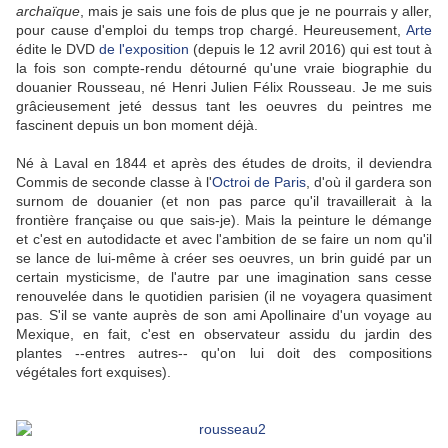
archaïque
, mais je sais une fois de plus que je ne pourrais y aller,
pour cause d'emploi du temps trop chargé. Heureusement,
Arte
édite le DVD
de l'exposition
(depuis le 12 avril 2016) qui est tout à
la fois son compte-rendu détourné qu'une vraie biographie du
douanier Rousseau, né Henri Julien Félix Rousseau. Je me suis
grâcieusement jeté dessus tant les oeuvres du peintres me
fascinent depuis un bon moment déjà.
Né à Laval en 1844 et après des études de droits, il deviendra
Commis de seconde classe à l'
Octroi de Paris
, d'où il gardera son
surnom de douanier (et non pas parce qu'il travaillerait à la
frontière française ou que sais-je). Mais la peinture le démange
et c'est en autodidacte et avec l'ambition de se faire un nom qu'il
se lance de lui-même à créer ses oeuvres, un brin guidé par un
certain mysticisme, de l'autre par une imagination sans cesse
renouvelée dans le quotidien parisien (il ne voyagera quasiment
pas. S'il se vante auprès de son ami Apollinaire d'un voyage au
Mexique, en fait, c'est en observateur assidu du jardin des
plantes --entres autres-- qu'on lui doit des compositions
végétales fort exquises).