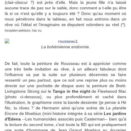
(clair-obscur ?) est près d'elle. Mais la jeune fille n'a laissé
aucune trace de pas sur le sable, donc comment a t-elle pu être
là si ce n'est qu'elle y a toujours été ? Donc qu'au moment où
nous pénétrons dans le tableau, en fait nous entrons dans un
rêve où l'idéal et l'imaginaire se disputent volontiers au réel (*).
Inception-peinture, t'as vu.
La bohémienne endormie.
De fait, toute la peinture de Rousseau est à apprécier comme
une très belle invitation au rêve, à un ailleurs fabuleux dont
l'influence va par la suite sur plusieurs décennies se faire
ressentir un peu partout, que ce soit une reprise plus ou moins
directe sur une pochette de disque avec la peinture de Brett-
Livingstone Strong sur le
Tango in the night
de Fleetwood Mac
(photo ci-dessous), ou plus profondément et caché dans
l'illustration, le graphisme voire la bande dessinée (je pense à Hé
Nic, tu rêves ? de Hermann ainsi qu'une scène de
La planète
Encore
de Moebius (mini histoire intégrée à sa série
Les jardins
d'Edena
--Les humanoïdes associés puis Casterman-- bien qu'à
la lecture du second tome, c'est toute la BD qui est pratiquement
une sorte d'hommage de Jean Giraud Moebius au douanier