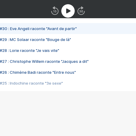
#30 : Eve Angeli raconte "Avant de partir"
#29 : MC Solaar raconte "Bouge de là"
28 : Lorie raconte "Je vais vite"
#27 : Christophe Willem raconte "Jacques a dit"
#26 : Chimène Badi raconte "Entre nous"
#25 : Indochine raconte "3e sexe"
#24 : Zaho raconte "C'est chelou"
#23 : Patrick Bruel raconte "Au café des délices"
#22 : Kyo raconte "Le chemin"
#21 : Nolwenn Leroy raconte "Cassé"