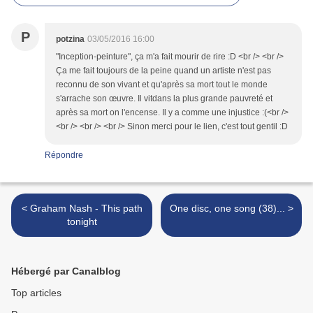
P
potzina
03/05/2016 16:00
"Inception-peinture", ça m'a fait mourir de rire :D <br /> <br />
Ça me fait toujours de la peine quand un artiste n'est pas
reconnu de son vivant et qu'après sa mort tout le monde
s'arrache son œuvre. Il vitdans la plus grande pauvreté et
après sa mort on l'encense. Il y a comme une injustice :(<br />
<br /> <br /> <br /> Sinon merci pour le lien, c'est tout gentil :D
Répondre
< Graham Nash - This path
One disc, one song (38)... >
tonight
Hébergé par Canalblog
Top articles