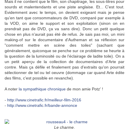
Mais il ne contient que le film, son chapitrage, les sous-titres pour
sourds et malentendants et une piste anglaise. Et... C'est tout.
Evidemment avec le temps, on devient exigeant mais je pense
qu'en tant que consommateurs de DVD, comparé par exemple à
la VOD, on aime le support et son exploitation (sinon on en
prendrait pas de DVD, ça va sans dire). Donc un petit quelque
chose en plus n'aurait pas été de refus. Je sais pas moi, un mini
making-of sur le documentaire d'Autheman et sa réflexion sur
"comment mettre en scène des toiles" (sachant que
généralement, quiconque se penche sur ce problème se heurte à
la question de la luminosité ou de l'éclairage de ladite toile). On a
un petit aperçu de la collection de documentaires d'Arte par
contre. Mais ça défile et finalement pas d'extraits qu'on pourrait
sélectionner de tel ou tel oeuvre (dommage car quand Arte édite
des films, c'est possible en revanche).
A noter
la sympathique chronique
de mon amie Potz' !
-
http://www.cinetrafic.fr/meilleur-film-2016
-
http://www.cinetrafic.fr/bande-annonce
Le charme
.