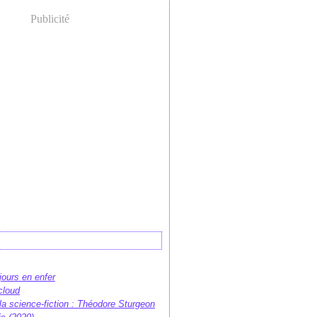
Publicité
 jours en enfer
cloud
e la science-fiction : Théodore Sturgeon