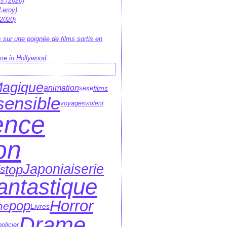
is (2020)
Leroy)
 2020)
 sur une poignée de films sortis en
me in Hollywood
agique
animation
sexe
films
sensible
voyages
violent
ence
ion
Japoniaiserie
top
is
antastique
Horror
pop
me
Livres
Drame
policier