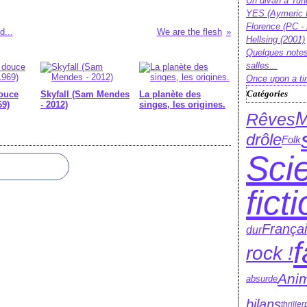
Un divan à Tun
YES (Aymeric 
Florence (PC -
d...
We are the flesh
Hellsing (2001)
Quelques notes
salles...
Once upon a ti
Catégories
ouce
Skyfall (Sam Mendes
La planète des
69)
- 2012)
singes, les origines.
M
Rêves
drôle
Folk
Sci
e
fict
França
dur
f
rock !
Ani
absurde
bilans
thriller