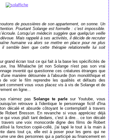
 moutons de poussières de son appartement, on sonne. Un
ttention. Pourtant Solange est formelle : c’est impossible.
s’écroule. Lorsqu’un médecin suggère que quelqu'un veille
e dévoue. Mais rappelé à ses activités, il décide de recruter
chaîne humaine va alors se mettre en place pour ne plus
il semble bien que cette thérapie relationnelle lui soit
sur grand écran tout ce qui fait à la base les spécificités de
se, Ina Mihalache (et non Solange n'est pas son vrai
nage inventé qui questionne ces créatures étranges que
'une manière détournée à l'absurde (ton monolithique et
p de voir le film reprendre les qualités et défauts des
vant comment vous vous placez vis à vis de Solange et de
rement en ligne...
 vous n'aimez pas
Solange te parle
sur Youtube, vous
isqu'on retrouve à l'identique le personnage fictif d'Ina
on décalé et absurde côtoyant le contemplatif à travers
de Robert Bresson. En revanche si vous appréciez déjà
e qui vous plaît tant dedans, c'est à dire... ce ton décalé
à travers une voix monocorde digne des films de Robert
ilisé la fonction copié-collé, j'ai tapé le tout à la main à
nte dans tout ça, elle est à poser pour les gens qui ne
ume une des personnes qui a participé au financement en