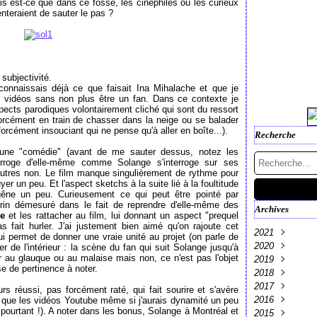
ais est-ce que dans ce fossé, les cinéphiles ou les curieux
nteraient de sauter le pas ?
 subjectivité.
 connaissais déjà ce que faisait Ina Mihalache et que je
 vidéos sans non plus être un fan. Dans ce contexte je
spects parodiques volontairement cliché qui sont du ressort
orcément en train de chasser dans la neige ou se balader
orcément insouciant qui ne pense qu'à aller en boîte...).
Recherche
 une "comédie" (avant de me sauter dessus, notez les
interroge d'elle-même comme Solange s'interroge sur ses
utres non. Le film manque singulièrement de rythme pour
r un peu. Et l'aspect sketchs à la suite lié à la foultitude
êne un peu. Curieusement ce qui peut être pointé par
in démesuré dans le fait de reprendre d'elle-même des
Archives
le
et les rattacher au film, lui donnant un aspect "prequel
fait hurler. J'ai justement bien aimé qu'on rajoute cet
2021
i permet de donner une vraie unité au projet (on parle de
2020
Décembre
(
r de l'intérieur : la scène du fan qui suit Solange jusqu'à
r au glauque ou au malaise mais non, ce n'est pas l'objet
2019
Mai
Septembre
(1)
se de pertinence à noter.
2018
Avril
Octobre
(2)
(7)
2017
Juillet
Décembre
(1)
(
urs réussi, pas forcément raté, qui fait sourire et s'avère
2016
Février
Novembre
Décembre
(1)
(
(
 que les vidéos Youtube même si j'aurais dynamité un peu
rt pourtant !). A noter dans les bonus, Solange à Montréal et
2015
Janvier
Octobre
Novembre
Décembre
(1)
(2)
(
(