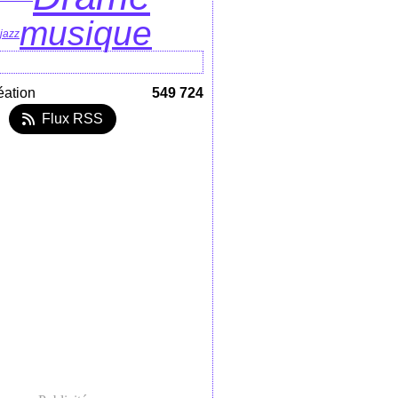
musique
jazz
éation
549 724
Flux RSS