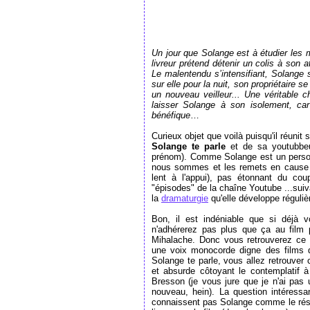
Un jour que Solange est à étudier les
livreur prétend détenir un colis à son a
Le malentendu s’intensifiant, Solange 
sur elle pour la nuit, son propriétaire s
un nouveau veilleur... Une véritable 
laisser Solange à son isolement, car 
bénéfique
…
Curieux objet que voilà puisqu'il réunit 
Solange te parle
et de sa youtubbeu
prénom). Comme Solange est un person
nous sommes et les remets en cause d
lent à l'appui), pas étonnant du cou
"épisodes" de la chaîne Youtube ...sui
la
dramaturgie
qu'elle développe réguliè
Bon, il est indéniable que si déjà
n'adhérerez pas plus que ça au film pu
Mihalache. Donc vous retrouverez ce t
une voix monocorde digne des films 
Solange te parle, vous allez retrouver c
et absurde côtoyant le contemplatif 
Bresson (je vous jure que je n'ai pas ut
nouveau, hein). La question intéressa
connaissent pas Solange comme le rés