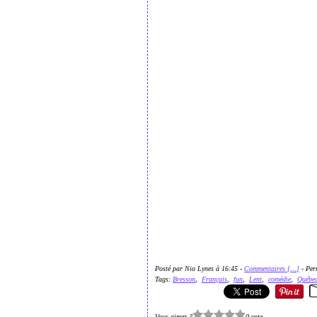
Posté par Nio Lynes à 16:45 -
Commentaires [
…
]
- Per
Tags:
Bresson
,
Français
,
fun
,
Lent
,
comédie
,
Québe
Vous aimez ?
0 vote