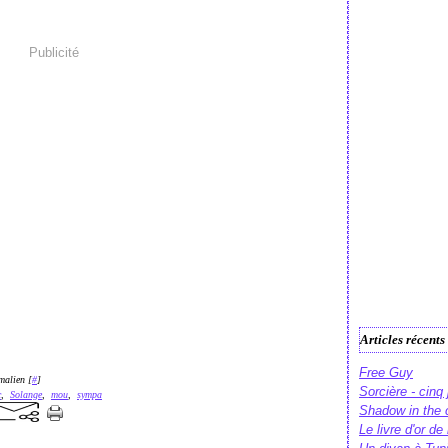
Publicité
Articles récents
Free Guy
malien [
#
]
Sorcière - cinq
c
,
Solange
,
mou
,
sympa
Shadow in the 
Le livre d'or d