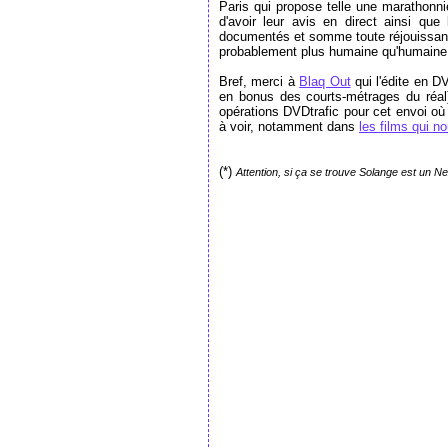
Paris qui propose telle une marathonni
d'avoir leur avis en direct ainsi que
documentés et somme toute réjouissants
probablement plus humaine qu'humaine 
Bref,
merci à
Blaq Out
qui l'édite en DV
en bonus des courts-métrages du réal)
opérations DVDtrafic pour cet envoi où 
à voir, notamment dans
les films qui n
(*)
Attention, si ça se trouve Solange est un Ne