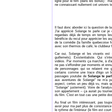
ligne pour le film (dans les bonus) : m
ne connaissant nullement cet univers te
Il faut donc aborder ici la question de la
J'ai apprécié Solange te parle car je
regardais déjà de temps en temps les
bénéficie du recul pour apprécier les a
de la comédie (la famille quebecoise f
avec son thermos de café, le clubbeur f
Car oui, Solange et les vivants est
guillemets). Existentialiste. Qui s'
vidéos. Par moments ça marche, à d'a
ne pas s'effondrer par moments et ennuye
de personnages qui se relaient me g
certains comme une trace d'égo un br
passages youtube de
Solange te par
aux aventures de Solange" ne m'a pas 
aspect, certes un peu déjà vu, mais qu
"Solange" justement). Voire de l'analyse
son appartement -- ça aurait pu tourne
du film. C'est en tout cas une petite do
Au final un film intéressant, pas toujo
avoir pour ma part plus de consistance
le rythme de l'intérieur (le film est cou