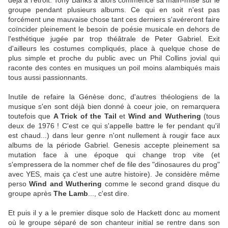
déjà à l'étroit. Tony Banks a alors commencé sa main-mise sur le
groupe pendant plusieurs albums. Ce qui en soit n'est pas
forcément une mauvaise chose tant ces derniers s'avéreront faire
coïncider pleinement le besoin de poésie musicale en dehors de
l'esthétique jugée par trop théâtrale de Peter Gabriel. Exit
d'ailleurs les costumes compliqués, place à quelque chose de
plus simple et proche du public avec un Phil Collins jovial qui
raconte des contes en musiques un poil moins alambiqués mais
tous aussi passionnants.
Inutile de refaire la Génèse donc, d'autres théologiens de la
musique s'en sont déjà bien donné à coeur joie, on remarquera
toutefois que
A Trick of the Tail
et
Wind and Wuthering
(tous
deux de 1976 ! C'est ce qui s'appelle battre le fer pendant qu'il
est chaud...) dans leur genre n'ont nullement à rougir face aux
albums de la période Gabriel. Genesis accepte pleinement sa
mutation face à une époque qui change trop vite (et
s'empressera de la nommer chef de file des "dinosaures du prog"
avec YES, mais ça c'est une autre histoire). Je considère même
perso
Wind and Wuthering
comme le second grand disque du
groupe après
The Lamb
...
, c'est dire.
Et puis il y a le premier disque solo de Hackett donc au moment
où le groupe séparé de son chanteur initial se rentre dans son