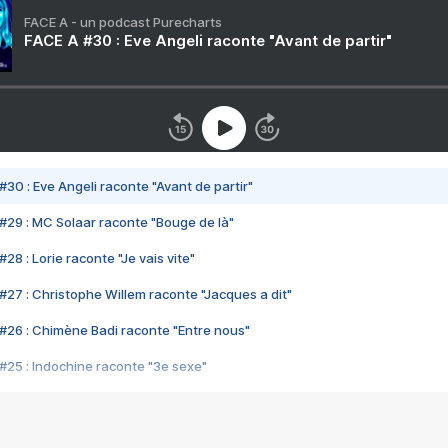
FACE A - un podcast Purecharts
FACE A #30 : Eve Angeli raconte "Avant de partir"
#30 : Eve Angeli raconte "Avant de partir"
#29 : MC Solaar raconte "Bouge de là"
28 : Lorie raconte "Je vais vite"
#27 : Christophe Willem raconte "Jacques a dit"
#26 : Chimène Badi raconte "Entre nous"
#25 : Indochine raconte "3e sexe"
#24 : Zaho raconte "C'est chelou"
#23 : Patrick Bruel raconte "Au café des délices"