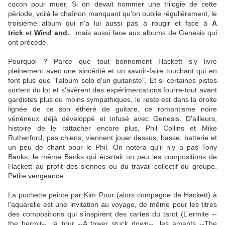
cocon pour muer. Si on devait nommer une trilogie de cette
période, voilà le chaînon manquant qu'on oublie régulièrement, le
troisième album qui n'a lui aussi pas à rougir et face à
A
trick
et
Wind and
.
.. mais aussi face aux albums de Genesis qui
ont précédé.
Pourquoi ? Parce que tout bonnement Hackett s'y livre
pleinement avec une sincérité et un savoir-faire touchant qui en
font plus que "l'album solo d'un guitariste". Et si certaines pistes
sortent du lot et s'avèrent des expérimentations fourre-tout avant
gardistes plus ou moins sympathiques, le reste est dans la droite
lignée de ce son éthéré de guitare, ce romantisme noire
vénéneux déjà développé et infusé avec Genesis. D'ailleurs,
histoire de le rattacher encore plus, Phil Collins et Mike
Rutherford, pas chiens, viennent jouer dessus, basse, batterie et
un peu de chant pour le Phil. On notera qu'il n'y a pas Tony
Banks, le même Banks qui écartait un peu les compositions de
Hackett au profit des siennes ou du travail collectif du groupe.
Petite vengeance.
La pochette peinte par Kim Poor (alors compagne de Hackett) à
l'aquarelle est une invitation au voyage, de même pour les titres
des compositions qui s'inspirent des cartes du tarot (L'ermite --
the hermit--, la tour --A tower stuck down--, les amants --The