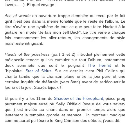
lovers--....). Et quel voyage !
Ace of wands
en ouverture frappe d'emblée au recul par le fait
qu'il n'est pas dans la même tonalité que le reste de l'album. Le
titre s'avère une synthèse de tout ce que peut faire Hackett à la
guitare, en mode "Je fais mon Jeff Beck". Le titre varie à chaque
fois constamment les aller-retours, les changements de style
mais reste intriguant.
Hands of the priestress
(part 1 et 2) introduit pleinement cette
mélancolie tenace qui va cumuler sur tout l'album, notamment
deux sommets que sont le poignant
The Hermit
et le
"bipolaire"
Star of Sirius
. Sur ce dernier c'est Phil Collins qui
chante tandis que la chanson plane entre la joie pure et une
certaine inquiétude théâtrale (vers 3mn) avant de redécouvrir la
féerie et la joie. Sacrés bijoux !
Et puis il y a les 11mn de
Shadow of the Hierophant
, pièce prog
purement majestueuse où Sally Oldfield (soeur de vous savez-
qui...) est invitée au chant dans un premier temps alors que
lentement la tempête gronde et menace. Un morceau magique
comme aurait pu l'écrire le King Crimson des débuts, j'vous dit.