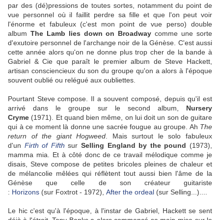
par des (dé)pressions de toutes sortes, notamment du point de
vue personnel où il faillit perdre sa fille et que l'on peut voir
l'énorme et fabuleux (c'est mon point de vue perso) double
album
The Lamb lies down on Broadway
comme une sorte
d'exutoire personnel de l'archange noir de la Génèse. C'est aussi
cette année alors qu'on ne donne plus trop cher de la bande à
Gabriel & Cie que paraît le premier album de Steve Hackett,
artisan consciencieux du son du groupe qu'on a alors à l'époque
souvent oublié ou relégué aux oubliettes.
Pourtant Steve compose. Il a souvent composé, depuis qu'il est
arrivé dans le groupe sur le second album,
Nursery
Cryme
(1971). Et quand bien même, on lui doit un son de guitare
qui à ce moment là donne une sacrée fougue au groupe. Ah
The
return of the giant Hogweed
. Mais surtout le solo fabuleux
d'un
Firth of Fifth
sur
Selling England by the pound
(1973),
mamma mia. Et à côté donc de ce travail mélodique comme je
disais, Steve compose de petites bricoles pleines de chaleur et
de mélancolie mêlées qui réflètent tout aussi bien l'âme de la
Génèse que celle de son créateur guitariste
:
Horizons
(sur
Foxtrot
- 1972),
After the ordeal
(sur
Selling
...)....
Le hic c'est qu'à l'époque, à l'instar de Gabriel, Hackett se sent