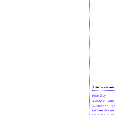
Articles récents
Free Guy
Sorcière - cinq
Shadow in the 
Le livre d'or d