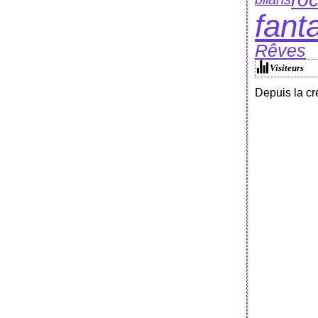
fant
Rêves
Visiteurs
Depuis la cr