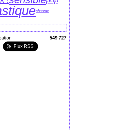
astique
absurde
éation
549 727
Flux RSS