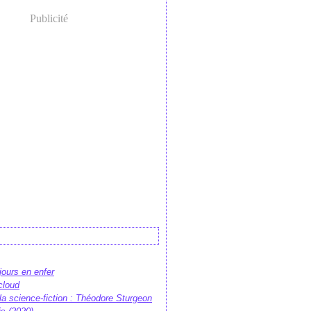
Publicité
 jours en enfer
cloud
e la science-fiction : Théodore Sturgeon