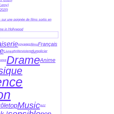
is (2020)
Leroy)
 2020)
 sur une poignée de films sortis en
me in Hollywood
iserie
Français
voyages
films
e
dur
Livres
policier
thriller
violent
Drame
Anime
sexe
sique
ence
ion
Music
top
rôle
jazz
sensible
k !
pop