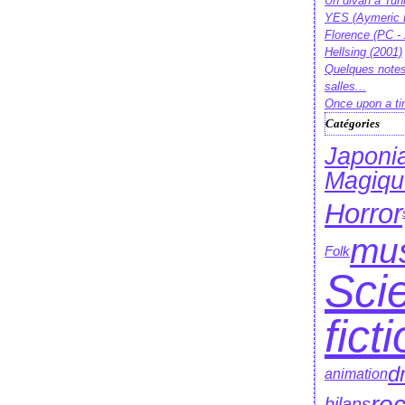
Un divan à Tun
YES (Aymeric 
Florence (PC -
Hellsing (2001)
Quelques notes
salles...
Once upon a ti
Catégories
Japonia
Magiqu
Horror
mu
Folk
Sci
fict
d
animation
roc
bilans