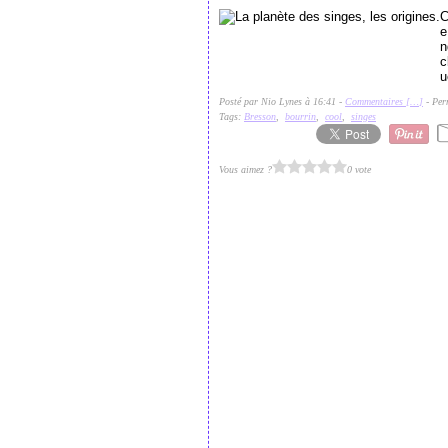
C
e
n
c
u
Posté par Nio Lynes à 16:41 -
Commentaires [
…
]
- Per
Tags:
Bresson
,
bourrin
,
cool
,
singes
Vous aimez ?
0 vote