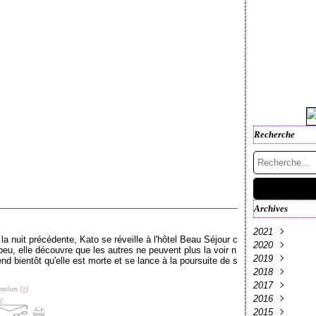
Recherche
Archives
2021
a nuit précédente, Kato se réveille à l'hôtel Beau Séjour c
2020
Décembre
(
eu, elle découvre que les autres ne peuvent plus la voir n
2019
Mai
Septembre
(1)
nd bientôt qu'elle est morte et se lance à la poursuite de s
2018
Avril
Octobre
(2)
(7)
2017
Juillet
Décembre
(1)
(
malien [
#
]
2016
Février
Novembre
Décembre
(1)
(
(
e
2015
Janvier
Octobre
Novembre
Décembre
(1)
(2)
(
(