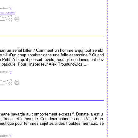
malien [
#
]
omosexualité
ît un serial killer ? Comment un homme à qui tout sembl
peut-il d’un coup sombrer dans une folie assassine ? Quand
 Petit-Zob, qu’il pensait révolu, resurgit soudainement dev
ut bascule. Pour l’inspecteur Alex Troudunowicz,...
malien [
#
]
omane bavarde au comportement excessif. Donatella est u
fragile et introvertie. Ces deux patientes de la Villa Bion
rapeutique pour femmes sujettes à des troubles mentaux, se
malien [
#
]