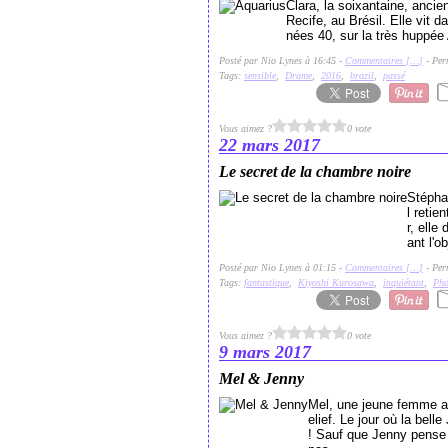
Clara, la soixantaine, ancie
Recife, au Brésil. Elle vit 
nées 40, sur la très huppée
Posté par Nio Lynes à 16:45 -
Commentaires [
…
]
- Per
Tags:
sensible
,
Drame
,
2016
,
brazil
,
passé
Vous aimez ?
0 vote
22 mars 2017
Le secret de la chambre noire
Stéphan
l retie
r, ell
ant l'o
Posté par Nio Lynes à 01:15 -
Commentaires [
…
]
- Per
Tags:
fantastique
,
Kiyoshi Kurosawa
,
inquiétant
,
Pho
Vous aimez ?
0 vote
9 mars 2017
Mel & Jenny
Mel, une jeune femme au
elief. Le jour où la bel
! Sauf que Jenny pense q