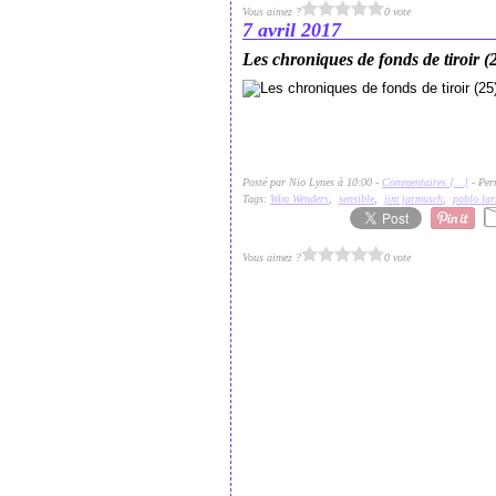
Vous aimez ?
0 vote
7 avril 2017
Les chroniques de fonds de tiroir (
Posté par Nio Lynes à 10:00 -
Commentaires [
…
]
- Per
Tags:
Wim Wenders
,
sensible
,
jim jarmusch
,
pablo lar
Vous aimez ?
0 vote