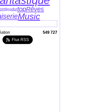
fantastique
top
Rêves
dur
ion
films
Music
iserie
éation
549 727
Flux RSS