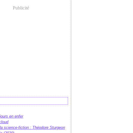
Publicité
 jours en enfer
cloud
e la science-fiction : Théodore Sturgeon