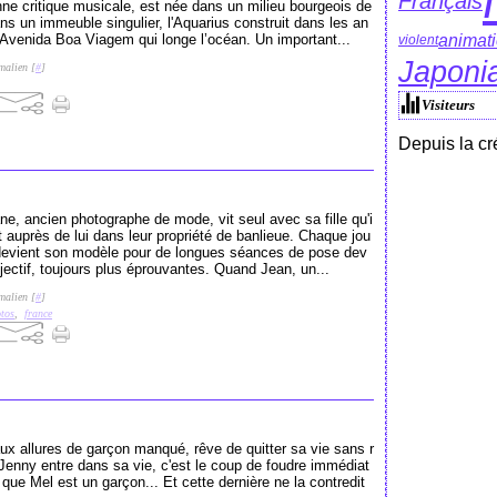
Français
nne critique musicale, est née dans un milieu bourgeois de
dans un immeuble singulier, l'Aquarius construit dans les an
animat
 Avenida Boa Viagem qui longe l’océan. Un important...
violent
Japonia
malien [
#
]
Visiteurs
Depuis la cr
e, ancien photographe de mode, vit seul avec sa fille qu'i
nt auprès de lui dans leur propriété de banlieue. Chaque jou
e devient son modèle pour de longues séances de pose dev
bjectif, toujours plus éprouvantes. Quand Jean, un...
malien [
#
]
tos
,
france
x allures de garçon manqué, rêve de quitter sa vie sans r
le Jenny entre dans sa vie, c'est le coup de foudre immédiat
ue Mel est un garçon... Et cette dernière ne la contredit