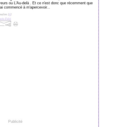
yeurs ou L'Au-delà . Et ce n'est donc que récemment que
j'ai commencé à m'apercevoir...
malien [
#
]
ucio Fulci
Publicité