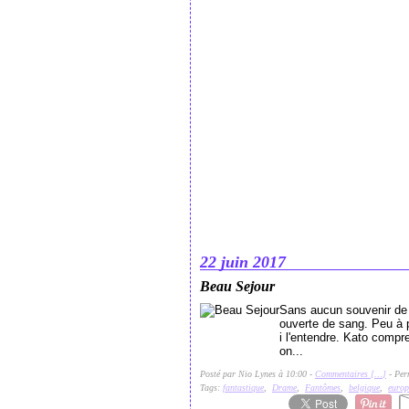
22 juin 2017
Beau Sejour
Sans aucun souvenir de l
ouverte de sang. Peu à p
i l'entendre. Kato compre
on...
Posté par Nio Lynes à 10:00 -
Commentaires [
…
]
- Per
Tags:
fantastique
,
Drame
,
Fantômes
,
belgique
,
europ