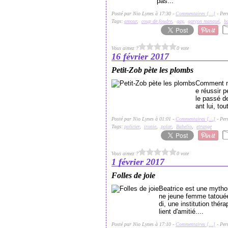
pas...
Posté par Nio Lynes à 17:30 -
Commentaires [
…
]
- Per
Tags:
amour
,
coup de foudre
,
gay
,
garçon manqué
,
h
Vous aimez ?
0 vote
16 février 2017
Petit-Zob pète les plombs
Comment na
e réussir 
le passé de
ant lui, to
Posté par Nio Lynes à 01:01 -
Commentaires [
…
]
- Per
Tags:
policier
,
ironie
,
polar
,
Babelio
,
etrange
Vous aimez ?
0 vote
1 février 2017
Folles de joie
Beatrice est une myth
ne jeune femme tatouée, 
di, une institution thé
lient d'amitié....
Posté par Nio Lynes à 17:10 -
Commentaires [
…
]
- Per