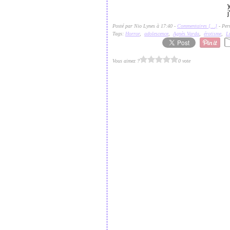
Posté par Nio Lynes à 17:40 -
Commentaires [
…
]
- Per
Tags:
Horror
,
adolescence
,
Agnès Varda
,
érotisme
,
L
Vous aimez ?
0 vote