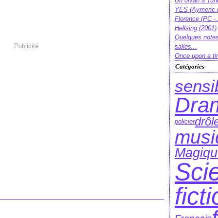
Un divan à Tun
YES (Aymeric 
Florence (PC -
Hellsing (2001)
Quelques notes
Publicité
salles...
Once upon a ti
Catégories
sensi
Dra
drôl
policier
musi
Magiqu
Sci
fict