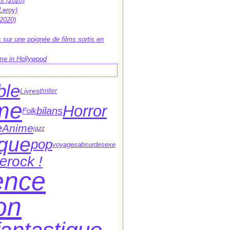
is (2020)
Leroy)
 2020)
 sur une poignée de films sortis en
me in Hollywood
ble
Livres
thriller
me
Horror
bilans
Folk
e
Anime
jazz
que
pop
voyages
absurde
sexe
e
rock !
ence
ion