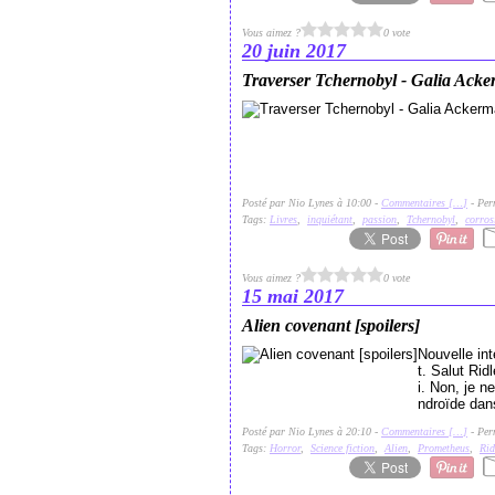
Vous aimez ?
0 vote
20 juin 2017
Traverser Tchernobyl - Galia Ack
Posté par Nio Lynes à 10:00 -
Commentaires [
…
]
- Per
Tags:
Livres
,
inquiétant
,
passion
,
Tchernobyl
,
corros
Vous aimez ?
0 vote
15 mai 2017
Alien covenant [spoilers]
Nouvelle in
t. Salut Ri
i. Non, je n
ndroïde dans
Posté par Nio Lynes à 20:10 -
Commentaires [
…
]
- Per
Tags:
Horror
,
Science fiction
,
Alien
,
Prometheus
,
Rid