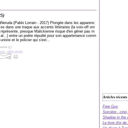
25)
Neruda (Pablo Lorrain - 2017) Plongée dans les apparenc
es dans une traque aux accents littéraires (la voix-off om
niprésente, presque Malickienne risque d'en gêner pas m
al...) entre un poète répudié pour son appartenance comm
uniste et le policier qui s'est...
malien [
#
]
rain
,
pablo neruda
Articles récents
Free Guy
Sorcière - cinq
Shadow in the 
Le livre d'or d